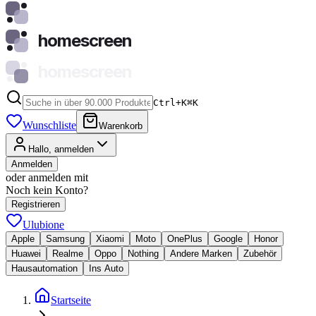
homescreen
homescreen
Ctrl+K
⌘
K
Wunschliste
Warenkorb
Hallo, anmelden
Anmelden
oder anmelden mit
Noch kein Konto?
Registrieren
Ulubione
Apple
Samsung
Xiaomi
Moto
OnePlus
Google
Honor
Huawei
Realme
Oppo
Nothing
Andere Marken
Zubehör
Hausautomation
Ins Auto
Startseite