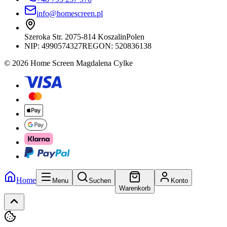
info@homescreen.pl
Szeroka Str. 20
75-814 Koszalin
Polen
NIP:
4990574327
REGON: 520836138
© 2026 Home Screen Magdalena Cylke
Home
Menu
Suchen
Konto
Warenkorb