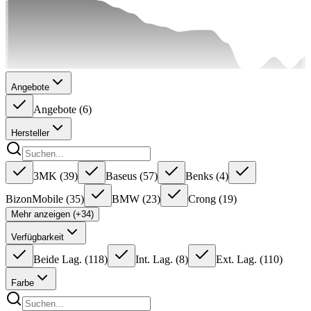
Angebote
Angebote
(
6
)
Hersteller
3MK
(
39
)
Baseus
(
57
)
Benks
(
4
)
BizonMobile
(
35
)
BMW
(
23
)
Crong
(
19
)
Mehr anzeigen (+34)
Verfügbarkeit
Beide Lag.
(
118
)
Int. Lag.
(
8
)
Ext. Lag.
(
110
)
Farbe