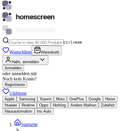
homescreen
homescreen
Ctrl+K
⌘
K
Wunschliste
Warenkorb
Hallo, anmelden
Anmelden
oder anmelden mit
Noch kein Konto?
Registrieren
Ulubione
Apple
Samsung
Xiaomi
Moto
OnePlus
Google
Honor
Huawei
Realme
Oppo
Nothing
Andere Marken
Zubehör
Hausautomation
Ins Auto
Startseite