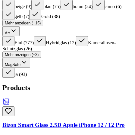
beige
(
9
)
blau
(
75
)
braun
(
24
)
camo
(
6
)
gelb
(
7
)
Gold
(
38
)
Mehr anzeigen (+15)
Art
Etui
(
777
)
Hybridglas
(
12
)
Kameralinsen-
Schutzglas
(
26
)
Mehr anzeigen (+3)
MagSafe
ja
(
93
)
Products
Bizon Smart Glass 2.5D Apple iPhone 12 / 12 Pro