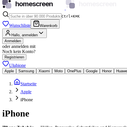
homescreen
homescreen
Ctrl+K
⌘
K
Wunschliste
Warenkorb
Hallo, anmelden
Anmelden
oder anmelden mit
Noch kein Konto?
Registrieren
Ulubione
Apple
Samsung
Xiaomi
Moto
OnePlus
Google
Honor
Huawe
Startseite
Apple
iPhone
iPhone