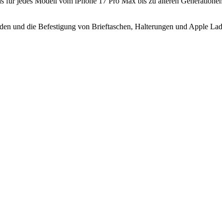
 für jedes Modell vom iPhone 17 Pro Max bis zu älteren Generationen
aden und die Befestigung von Brieftaschen, Halterungen und Apple La