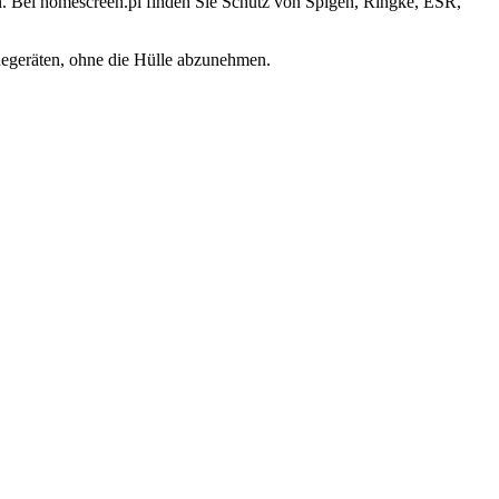
. Bei homescreen.pl finden Sie Schutz von Spigen, Ringke, ESR,
degeräten, ohne die Hülle abzunehmen.