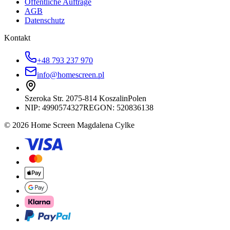
Öffentliche Aufträge
AGB
Datenschutz
Kontakt
+48 793 237 970
info@homescreen.pl
Szeroka Str. 20
75-814 Koszalin
Polen
NIP:
4990574327
REGON: 520836138
© 2026 Home Screen Magdalena Cylke