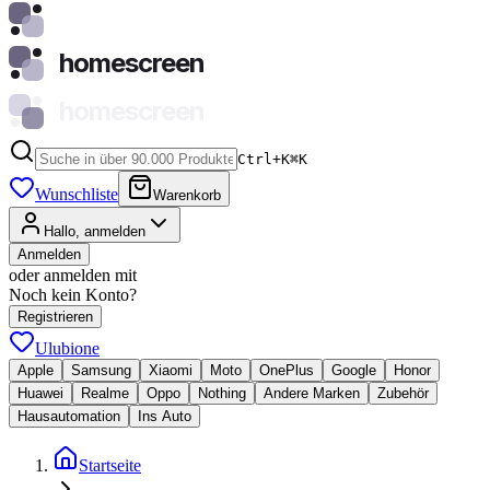
homescreen
homescreen
Ctrl+K
⌘
K
Wunschliste
Warenkorb
Hallo, anmelden
Anmelden
oder anmelden mit
Noch kein Konto?
Registrieren
Ulubione
Apple
Samsung
Xiaomi
Moto
OnePlus
Google
Honor
Huawei
Realme
Oppo
Nothing
Andere Marken
Zubehör
Hausautomation
Ins Auto
Startseite