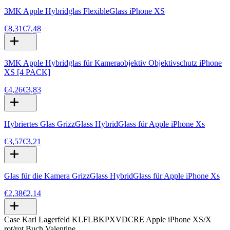
3MK Apple Hybridglas FlexibleGlass iPhone XS
€8,31
€7,48
3MK Apple Hybridglas für Kameraobjektiv Objektivschutz iPhone
XS [4 PACK]
€4,26
€3,83
Hybriertes Glas GrizzGlass HybridGlass für Apple iPhone Xs
€3,57
€3,21
Glas für die Kamera GrizzGlass HybridGlass für Apple iPhone Xs
€2,38
€2,14
Case Karl Lagerfeld KLFLBKPXVDCRE Apple iPhone XS/X
rot/rot Buch Valentine