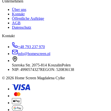
Unternehmen
Über uns
Kontakt
Öffentliche Aufträge
AGB
Datenschutz
Kontakt
+48 793 237 970
info@homescreen.pl
Szeroka Str. 20
75-814 Koszalin
Polen
NIP:
4990574327
REGON: 520836138
© 2026 Home Screen Magdalena Cylke