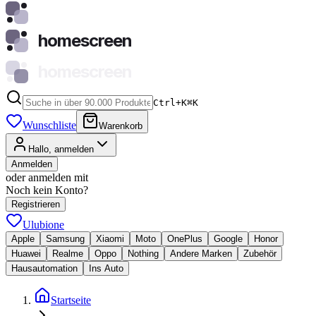
homescreen
homescreen
Ctrl+K
⌘
K
Wunschliste
Warenkorb
Hallo, anmelden
Anmelden
oder anmelden mit
Noch kein Konto?
Registrieren
Ulubione
Apple
Samsung
Xiaomi
Moto
OnePlus
Google
Honor
Huawei
Realme
Oppo
Nothing
Andere Marken
Zubehör
Hausautomation
Ins Auto
Startseite