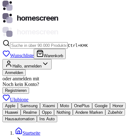
homescreen
homescreen
Ctrl+K
⌘
K
Wunschliste
Warenkorb
Hallo, anmelden
Anmelden
oder anmelden mit
Noch kein Konto?
Registrieren
Ulubione
Apple
Samsung
Xiaomi
Moto
OnePlus
Google
Honor
Huawei
Realme
Oppo
Nothing
Andere Marken
Zubehör
Hausautomation
Ins Auto
Startseite