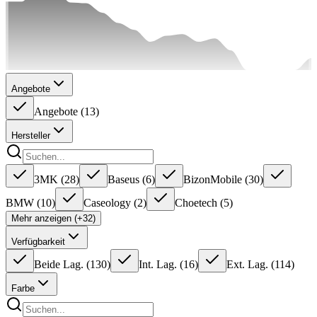
Angebote
Angebote
(
13
)
Hersteller
3MK
(
28
)
Baseus
(
6
)
BizonMobile
(
30
)
BMW
(
10
)
Caseology
(
2
)
Choetech
(
5
)
Mehr anzeigen (+32)
Verfügbarkeit
Beide Lag.
(
130
)
Int. Lag.
(
16
)
Ext. Lag.
(
114
)
Farbe