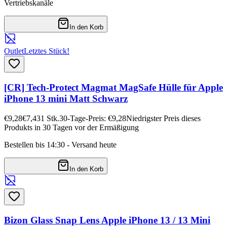
Vertriebskanäle
In den Korb
Outlet
Letztes Stück!
[CR] Tech-Protect Magmat MagSafe Hülle für Apple
iPhone 13 mini Matt Schwarz
€9,28
€7,43
1
Stk.
30-Tage-Preis: €9,28
Niedrigster Preis dieses
Produkts in 30 Tagen vor der Ermäßigung
Bestellen bis 14:30 - Versand heute
In den Korb
Bizon Glass Snap Lens Apple iPhone 13 / 13 Mini