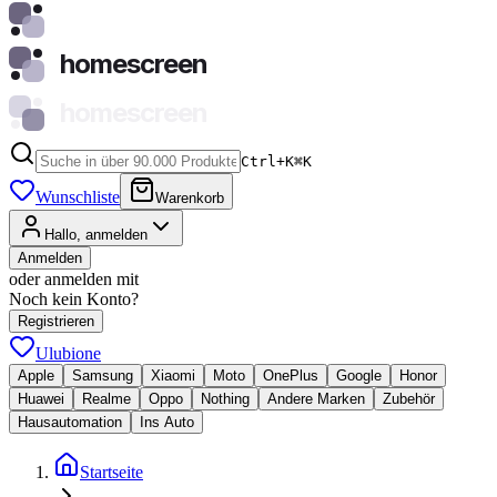
homescreen
homescreen
Ctrl+K
⌘
K
Wunschliste
Warenkorb
Hallo, anmelden
Anmelden
oder anmelden mit
Noch kein Konto?
Registrieren
Ulubione
Apple
Samsung
Xiaomi
Moto
OnePlus
Google
Honor
Huawei
Realme
Oppo
Nothing
Andere Marken
Zubehör
Hausautomation
Ins Auto
Startseite