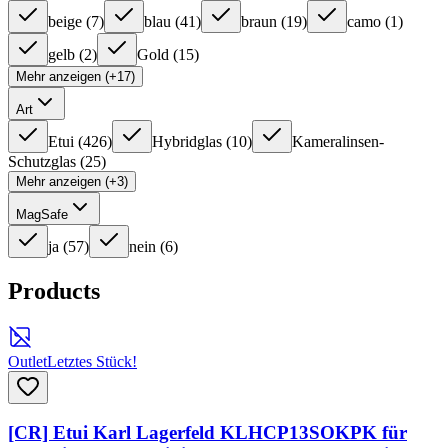
beige
(
7
)
blau
(
41
)
braun
(
19
)
camo
(
1
)
gelb
(
2
)
Gold
(
15
)
Mehr anzeigen (+17)
Art
Etui
(
426
)
Hybridglas
(
10
)
Kameralinsen-
Schutzglas
(
25
)
Mehr anzeigen (+3)
MagSafe
ja
(
57
)
nein
(
6
)
Products
Outlet
Letztes Stück!
[CR] Etui Karl Lagerfeld KLHCP13SOKPK für