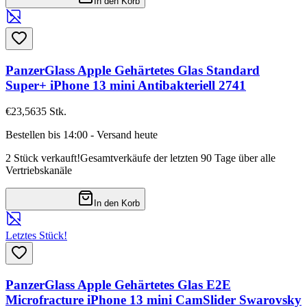
In den Korb
PanzerGlass Apple Gehärtetes Glas Standard
Super+ iPhone 13 mini Antibakteriell 2741
€23,56
35
Stk.
Bestellen bis 14:00 - Versand heute
2 Stück verkauft!
Gesamtverkäufe der letzten 90 Tage über alle
Vertriebskanäle
In den Korb
Letztes Stück!
PanzerGlass Apple Gehärtetes Glas E2E
Microfracture iPhone 13 mini CamSlider Swarovsky