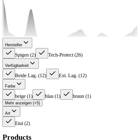
Hersteller
Spigen
(
2
)
Tech-Protect
(
26
)
Verfügbarkeit
Beide Lag.
(
12
)
Ext. Lag.
(
12
)
Farbe
beige
(
1
)
blau
(
1
)
braun
(
1
)
Mehr anzeigen (+5)
Art
Etui
(
2
)
Products