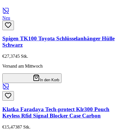
Neu
Spigen TK100 Toyota Schlüsselanhänger Hülle
Schwarz
€27,37
45
Stk.
Versand am Mittwoch
In den Korb
Klatka Faradaya Tech-protect Klr300 Pouch
Keyless Rfid Signal Blocker Case Carbon
€15,47
387
Stk.