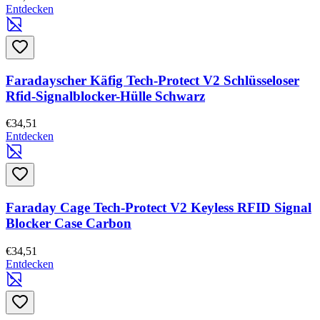
Entdecken
Faradayscher Käfig Tech-Protect V2 Schlüsseloser
Rfid-Signalblocker-Hülle Schwarz
€34,51
Entdecken
Faraday Cage Tech-Protect V2 Keyless RFID Signal
Blocker Case Carbon
€34,51
Entdecken