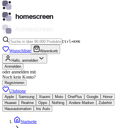
homescreen
homescreen
Ctrl+K
⌘
K
Wunschliste
Warenkorb
Hallo, anmelden
Anmelden
oder anmelden mit
Noch kein Konto?
Registrieren
Ulubione
Apple
Samsung
Xiaomi
Moto
OnePlus
Google
Honor
Huawei
Realme
Oppo
Nothing
Andere Marken
Zubehör
Hausautomation
Ins Auto
Startseite