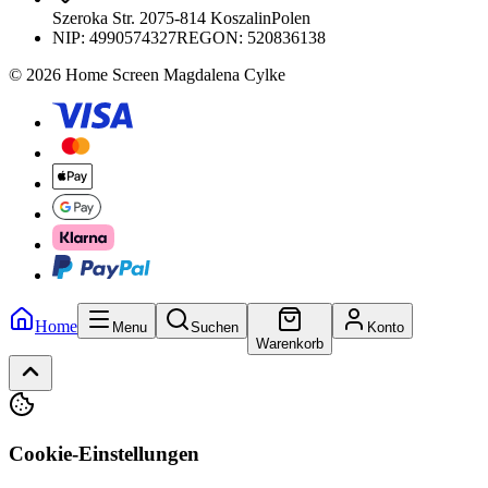
Szeroka Str. 20
75-814 Koszalin
Polen
NIP:
4990574327
REGON: 520836138
© 2026 Home Screen Magdalena Cylke
Home
Menu
Suchen
Konto
Warenkorb
Cookie-Einstellungen