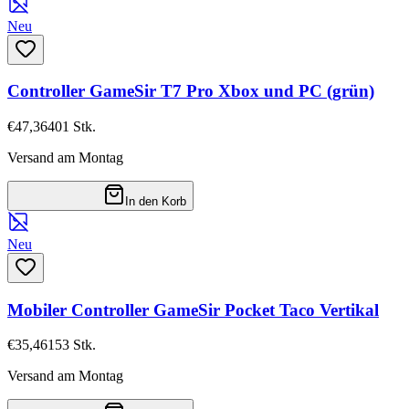
Neu
Controller GameSir T7 Pro Xbox und PC (grün)
€47,36
401
Stk.
Versand am Montag
In den Korb
Neu
Mobiler Controller GameSir Pocket Taco Vertikal
€35,46
153
Stk.
Versand am Montag