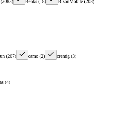
(
2083
)
Benks
(
18
)
BizonMobile
(
208
)
aun
(
207
)
camo
(
2
)
cremig
(
3
)
as
(
4
)