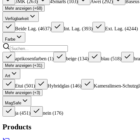
3MK
(
263
)
4Smarts
(
103
)
Awei
(
292
)
Baseus
Mehr anzeigen (+68)
Verfügbarkeit
Beide Lag.
(
4637
)
Int. Lag.
(
393
)
Ext. Lag.
(
4244
)
Farbe
aprikosenfarben
(
1
)
beige
(
134
)
blau
(
518
)
br
Mehr anzeigen (+31)
Art
Etui
(
501
)
Hybridglas
(
146
)
Kameralinsen-Schutzgl
Mehr anzeigen (+3)
MagSafe
ja
(
451
)
nein
(
176
)
Products