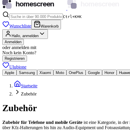
homescreen
homescreen
Ctrl+K
⌘
K
Wunschliste
Warenkorb
Hallo, anmelden
Anmelden
oder anmelden mit
Noch kein Konto?
Registrieren
Ulubione
Apple
Samsung
Xiaomi
Moto
OnePlus
Google
Honor
Huawe
Startseite
Zubehör
Zubehör
Zubehör für Telefone und mobile Geräte
ist eine Kategorie, in de
über Kfz-Halterungen bis hin zu Audio-Equipment und Fotoaustattun