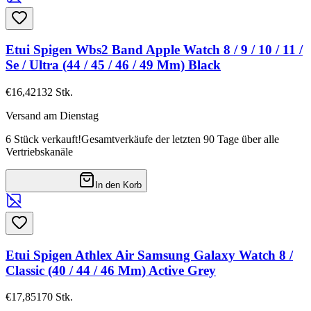
Etui Spigen Wbs2 Band Apple Watch 8 / 9 / 10 / 11 /
Se / Ultra (44 / 45 / 46 / 49 Mm) Black
€16,42
132
Stk.
Versand am Dienstag
6 Stück verkauft!
Gesamtverkäufe der letzten 90 Tage über alle
Vertriebskanäle
In den Korb
Etui Spigen Athlex Air Samsung Galaxy Watch 8 /
Classic (40 / 44 / 46 Mm) Active Grey
€17,85
170
Stk.