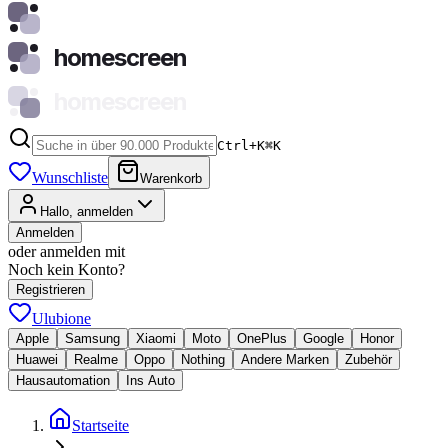
homescreen
homescreen
Ctrl+K
⌘
K
Wunschliste
Warenkorb
Hallo, anmelden
Anmelden
oder anmelden mit
Noch kein Konto?
Registrieren
Ulubione
Apple
Samsung
Xiaomi
Moto
OnePlus
Google
Honor
Huawei
Realme
Oppo
Nothing
Andere Marken
Zubehör
Hausautomation
Ins Auto
Startseite