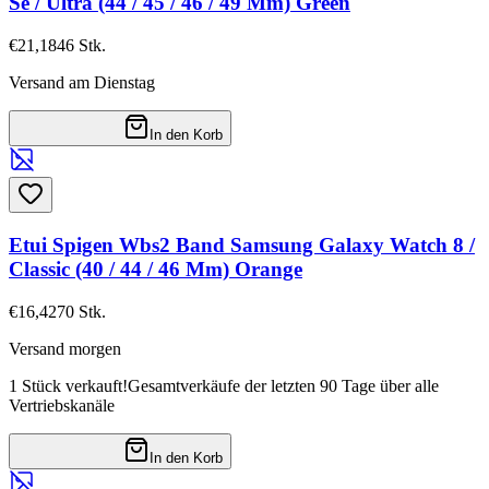
Se / Ultra (44 / 45 / 46 / 49 Mm) Green
€21,18
46
Stk.
Versand am Dienstag
In den Korb
Etui Spigen Wbs2 Band Samsung Galaxy Watch 8 /
Classic (40 / 44 / 46 Mm) Orange
€16,42
70
Stk.
Versand morgen
1 Stück verkauft!
Gesamtverkäufe der letzten 90 Tage über alle
Vertriebskanäle
In den Korb