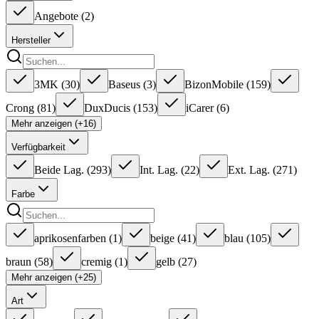
Angebote
(
2
)
Hersteller
3MK
(
30
)
Baseus
(
3
)
BizonMobile
(
159
)
Crong
(
81
)
DuxDucis
(
153
)
iCarer
(
6
)
Mehr anzeigen (+16)
Verfügbarkeit
Beide Lag.
(
293
)
Int. Lag.
(
22
)
Ext. Lag.
(
271
)
Farbe
aprikosenfarben
(
1
)
beige
(
41
)
blau
(
105
)
braun
(
58
)
cremig
(
1
)
gelb
(
27
)
Mehr anzeigen (+25)
Art