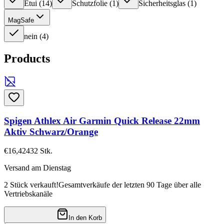
Etui
(
14
)
Schutzfolie
(
1
)
Sicherheitsglas
(
1
)
MagSafe
nein
(
4
)
Products
Spigen Athlex Air Garmin Quick Release 22mm
Aktiv Schwarz/Orange
€16,42
432
Stk.
Versand am Dienstag
2 Stück verkauft!
Gesamtverkäufe der letzten 90 Tage über alle
Vertriebskanäle
In den Korb