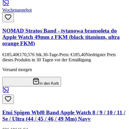
Wochenangebot
NOMAD Stratos Band - tytanowa bransoleta do
Apple Watch 49mm z FKM (black titanium, ultra
orange FKM)
€185,40
€170,57
6
Stk.
30-Tage-Preis: €185,40
Niedrigster Preis
dieses Produkts in 30 Tagen vor der Ermäßigung
Versand morgen
In den Korb
Etui Spigen Wbf0 Band Apple Watch 8 / 9 / 10 / 11 /
Se / Ultra (44 / 45 / 46 / 49 Mm) Navy