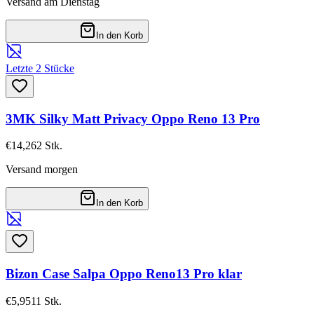
Versand am Dienstag
In den Korb
Letzte 2 Stücke
3MK Silky Matt Privacy Oppo Reno 13 Pro
€14,26
2
Stk.
Versand morgen
In den Korb
Bizon Case Salpa Oppo Reno13 Pro klar
€5,95
11
Stk.