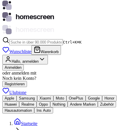
homescreen
homescreen
Ctrl+K
⌘
K
Wunschliste
Warenkorb
Hallo, anmelden
Anmelden
oder anmelden mit
Noch kein Konto?
Registrieren
Ulubione
Apple
Samsung
Xiaomi
Moto
OnePlus
Google
Honor
Huawei
Realme
Oppo
Nothing
Andere Marken
Zubehör
Hausautomation
Ins Auto
Startseite