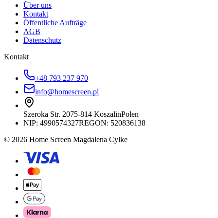
Über uns
Kontakt
Öffentliche Aufträge
AGB
Datenschutz
Kontakt
+48 793 237 970
info@homescreen.pl
Szeroka Str. 20
75-814 Koszalin
Polen
NIP:
4990574327
REGON: 520836138
© 2026 Home Screen Magdalena Cylke