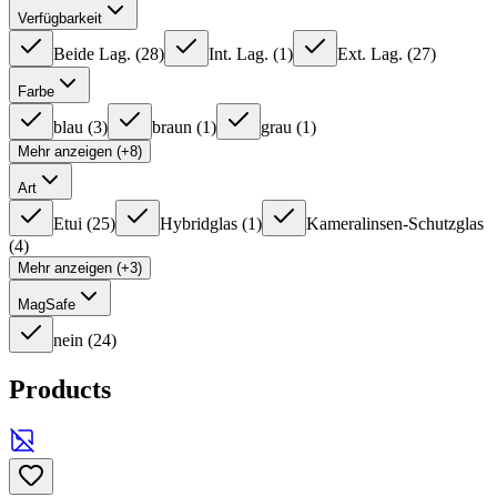
Verfügbarkeit
Beide Lag.
(
28
)
Int. Lag.
(
1
)
Ext. Lag.
(
27
)
Farbe
blau
(
3
)
braun
(
1
)
grau
(
1
)
Mehr anzeigen (+8)
Art
Etui
(
25
)
Hybridglas
(
1
)
Kameralinsen-Schutzglas
(
4
)
Mehr anzeigen (+3)
MagSafe
nein
(
24
)
Products