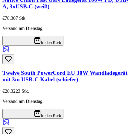
A, 3xUSB-C (weiß)
€78,30
7
Stk.
Versand am Dienstag
In den Korb
Twelve South PowerCord EU 30W Wandladegerät
mit 3m USB-C Kabel (schiefer)
€28,32
23
Stk.
Versand am Dienstag
In den Korb