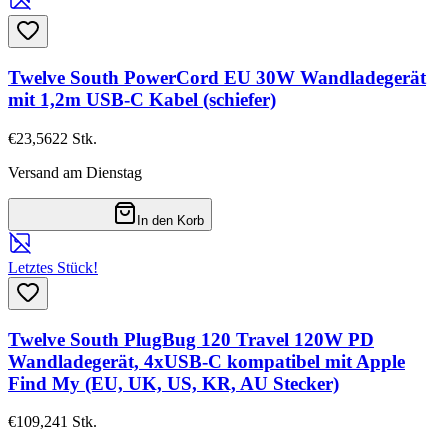
Twelve South PowerCord EU 30W Wandladegerät
mit 1,2m USB-C Kabel (schiefer)
€23,56
22
Stk.
Versand am Dienstag
In den Korb
Letztes Stück!
Twelve South PlugBug 120 Travel 120W PD
Wandladegerät, 4xUSB-C kompatibel mit Apple
Find My (EU, UK, US, KR, AU Stecker)
€109,24
1
Stk.