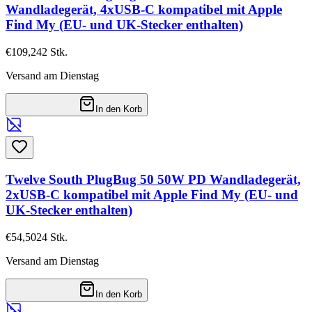
Wandladegerät, 4xUSB-C kompatibel mit Apple
Find My (EU- und UK-Stecker enthalten)
€109,24
2
Stk.
Versand am Dienstag
In den Korb
Twelve South PlugBug 50 50W PD Wandladegerät,
2xUSB-C kompatibel mit Apple Find My (EU- und
UK-Stecker enthalten)
€54,50
24
Stk.
Versand am Dienstag
In den Korb