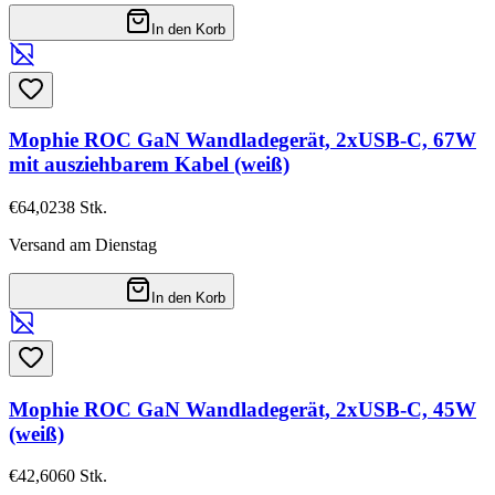
In den Korb
Mophie ROC GaN Wandladegerät, 2xUSB-C, 67W
mit ausziehbarem Kabel (weiß)
€64,02
38
Stk.
Versand am Dienstag
In den Korb
Mophie ROC GaN Wandladegerät, 2xUSB-C, 45W
(weiß)
€42,60
60
Stk.