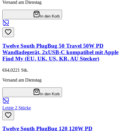
Versand am Dienstag
In den Korb
Twelve South PlugBug 50 Travel 50W PD
Wandladegerät, 2xUSB-C kompatibel mit Apple
Find My (EU, UK, US, KR, AU Stecker)
€64,02
21
Stk.
Versand am Dienstag
In den Korb
Letzte 2 Stücke
Twelve South PlugBug 120 120W PD