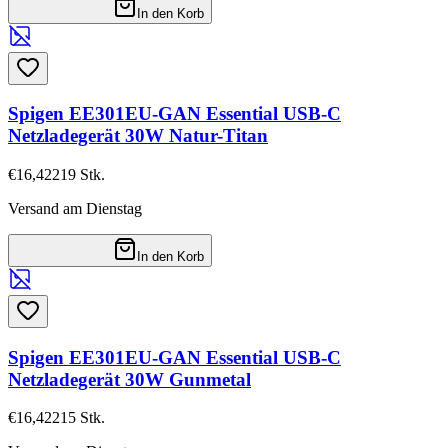
In den Korb
Spigen EE301EU-GAN Essential USB-C
Netzladegerät 30W Natur-Titan
€16,42
219
Stk.
Versand am Dienstag
In den Korb
Spigen EE301EU-GAN Essential USB-C
Netzladegerät 30W Gunmetal
€16,42
215
Stk.