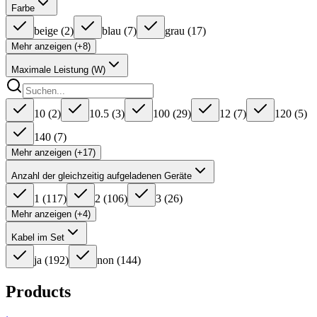
Farbe
beige
(
2
)
blau
(
7
)
grau
(
17
)
Mehr anzeigen (+8)
Maximale Leistung (W)
10
(
2
)
10.5
(
3
)
100
(
29
)
12
(
7
)
120
(
5
)
140
(
7
)
Mehr anzeigen (+17)
Anzahl der gleichzeitig aufgeladenen Geräte
1
(
117
)
2
(
106
)
3
(
26
)
Mehr anzeigen (+4)
Kabel im Set
ja
(
192
)
non
(
144
)
Products