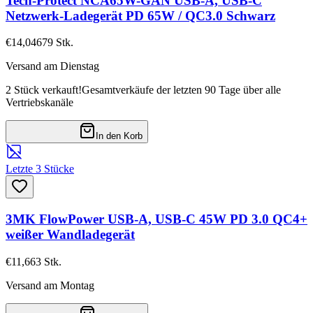
Tech-Protect NCA65W-GAN USB-A, USB-C
Netzwerk-Ladegerät PD 65W / QC3.0 Schwarz
€14,04
679
Stk.
Versand am Dienstag
2 Stück verkauft!
Gesamtverkäufe der letzten 90 Tage über alle
Vertriebskanäle
In den Korb
Letzte 3 Stücke
3MK FlowPower USB-A, USB-C 45W PD 3.0 QC4+
weißer Wandladegerät
€11,66
3
Stk.
Versand am Montag