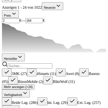
Anzeigen 1 - 24 von 1022
Neueste
Preis
€
—
€
Hersteller
3MK
(
27
)
4Smarts
(
11
)
Awei
(
8
)
Baseus
(
95
)
BizonMobile
(
2
)
BlitzWolf
(
31
)
Mehr anzeigen (+24)
Verfügbarkeit
Beide Lag.
(
286
)
Int. Lag.
(
29
)
Ext. Lag.
(
257
)