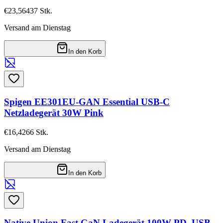
€23,56
437
Stk.
Versand am Dienstag
In den Korb
Spigen EE301EU-GAN Essential USB-C
Netzladegerät 30W Pink
€16,42
66
Stk.
Versand am Dienstag
In den Korb
Native Union Fast GaN Ladegerät 100W PD, USB-