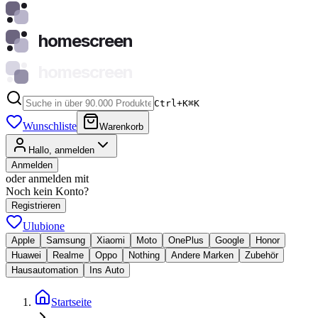
homescreen
homescreen
Ctrl+K
⌘
K
Wunschliste
Warenkorb
Hallo, anmelden
Anmelden
oder anmelden mit
Noch kein Konto?
Registrieren
Ulubione
Apple
Samsung
Xiaomi
Moto
OnePlus
Google
Honor
Huawei
Realme
Oppo
Nothing
Andere Marken
Zubehör
Hausautomation
Ins Auto
Startseite