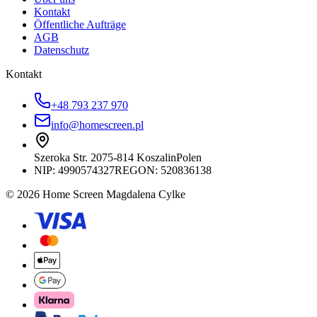
Kontakt
Öffentliche Aufträge
AGB
Datenschutz
Kontakt
+48 793 237 970
info@homescreen.pl
Szeroka Str. 20
75-814 Koszalin
Polen
NIP:
4990574327
REGON: 520836138
© 2026 Home Screen Magdalena Cylke