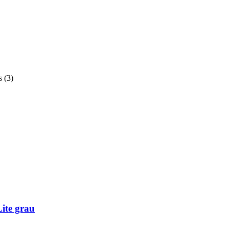
s
(
3
)
ite grau