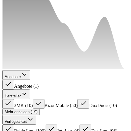
Angebote
Angebote
(
1
)
Hersteller
3MK
(
10
)
BizonMobile
(
50
)
DuxDucis
(
10
)
Mehr anzeigen (+9)
Verfügbarkeit
Beide Lag.
(
100
)
Int. Lag.
(
4
)
Ext. Lag.
(
96
)