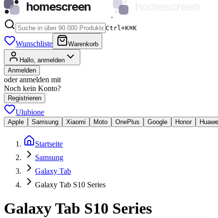
homescreen
homescreen
Ctrl+K
⌘
K
Wunschliste
Warenkorb
Hallo, anmelden
Anmelden
oder anmelden mit
Noch kein Konto?
Registrieren
Ulubione
Apple
Samsung
Xiaomi
Moto
OnePlus
Google
Honor
Huawe
Startseite
Samsung
Galaxy Tab
Galaxy Tab S10 Series
Galaxy Tab S10 Series