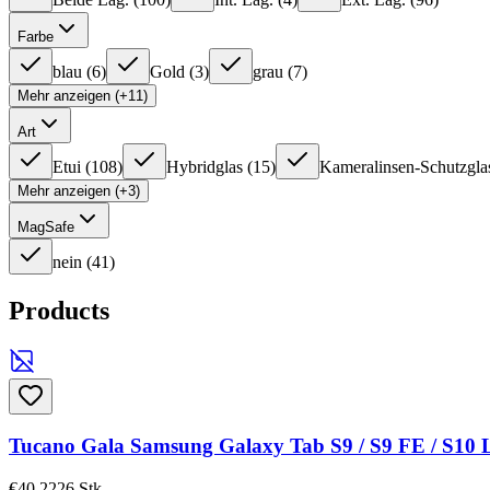
Farbe
blau
(
6
)
Gold
(
3
)
grau
(
7
)
Mehr anzeigen (+11)
Art
Etui
(
108
)
Hybridglas
(
15
)
Kameralinsen-Schutzgla
Mehr anzeigen (+3)
MagSafe
nein
(
41
)
Products
Tucano Gala Samsung Galaxy Tab S9 / S9 FE / S10 L
€40,22
26
Stk.