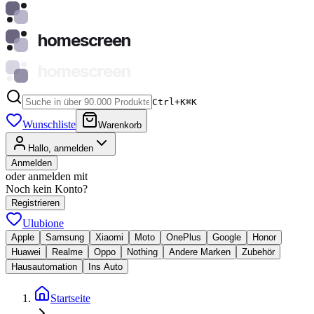
homescreen
homescreen
Ctrl+K
⌘
K
Wunschliste
Warenkorb
Hallo, anmelden
Anmelden
oder anmelden mit
Noch kein Konto?
Registrieren
Ulubione
Apple
Samsung
Xiaomi
Moto
OnePlus
Google
Honor
Huawei
Realme
Oppo
Nothing
Andere Marken
Zubehör
Hausautomation
Ins Auto
Startseite