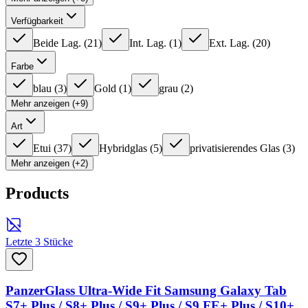
Verfügbarkeit
Beide Lag.
(
21
)
Int. Lag.
(
1
)
Ext. Lag.
(
20
)
Farbe
blau
(
3
)
Gold
(
1
)
grau
(
2
)
Mehr anzeigen (+9)
Art
Etui
(
37
)
Hybridglas
(
5
)
privatisierendes Glas
(
3
)
Mehr anzeigen (+2)
Products
Letzte 3 Stücke
PanzerGlass Ultra-Wide Fit Samsung Galaxy Tab
S7+ Plus / S8+ Plus / S9+ Plus / S9 FE+ Plus / S10+