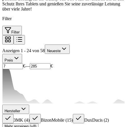
Schutz Ihres Tablets und genießen Sie seine zuverlässige Leistung
über viele Jahre!
Filter
Filter
Anzeigen 1 - 24 von 58
Neueste
Preis
€
—
€
Hersteller
3MK
(
4
)
BizonMobile
(
15
)
DuxDucis
(
2
)
Mehr anzeigen (+8)