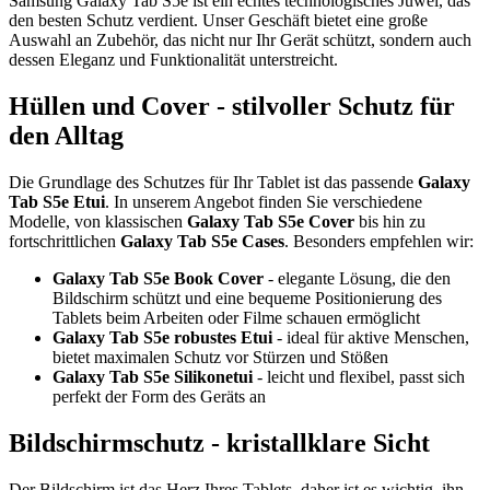
Samsung Galaxy Tab S5e ist ein echtes technologisches Juwel, das
den besten Schutz verdient. Unser Geschäft bietet eine große
Auswahl an Zubehör, das nicht nur Ihr Gerät schützt, sondern auch
dessen Eleganz und Funktionalität unterstreicht.
Hüllen und Cover - stilvoller Schutz für
den Alltag
Die Grundlage des Schutzes für Ihr Tablet ist das passende
Galaxy
Tab S5e Etui
. In unserem Angebot finden Sie verschiedene
Modelle, von klassischen
Galaxy Tab S5e Cover
bis hin zu
fortschrittlichen
Galaxy Tab S5e Cases
. Besonders empfehlen wir:
Galaxy Tab S5e Book Cover
- elegante Lösung, die den
Bildschirm schützt und eine bequeme Positionierung des
Tablets beim Arbeiten oder Filme schauen ermöglicht
Galaxy Tab S5e robustes Etui
- ideal für aktive Menschen,
bietet maximalen Schutz vor Stürzen und Stößen
Galaxy Tab S5e Silikonetui
- leicht und flexibel, passt sich
perfekt der Form des Geräts an
Bildschirmschutz - kristallklare Sicht
Der Bildschirm ist das Herz Ihres Tablets, daher ist es wichtig, ihn