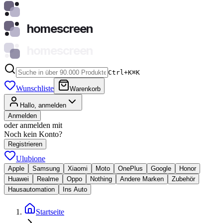
homescreen
homescreen
Ctrl+K
⌘
K
Wunschliste
Warenkorb
Hallo, anmelden
Anmelden
oder anmelden mit
Noch kein Konto?
Registrieren
Ulubione
Apple
Samsung
Xiaomi
Moto
OnePlus
Google
Honor
Huawei
Realme
Oppo
Nothing
Andere Marken
Zubehör
Hausautomation
Ins Auto
Startseite