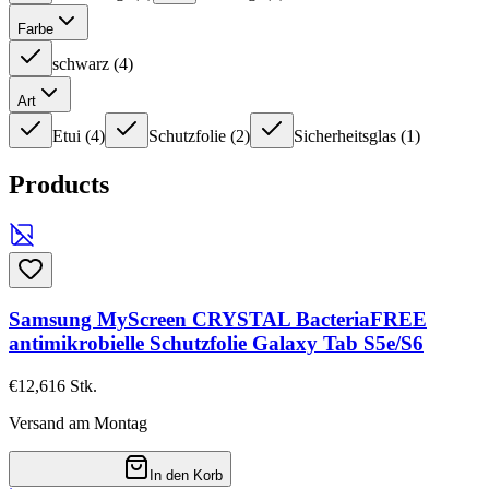
Farbe
schwarz
(
4
)
Art
Etui
(
4
)
Schutzfolie
(
2
)
Sicherheitsglas
(
1
)
Products
Samsung MyScreen CRYSTAL BacteriaFREE
antimikrobielle Schutzfolie Galaxy Tab S5e/S6
€12,61
6
Stk.
Versand am Montag
In den Korb