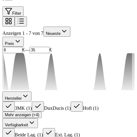
Filter
Anzeigen 1 - 7 von 7
Neueste
Preis
€
—
€
Hersteller
3MK
(
1
)
DuxDucis
(
1
)
Hofi
(
1
)
Mehr anzeigen (+4)
Verfügbarkeit
Beide Lag.
(
1
)
Ext. Lag.
(
1
)