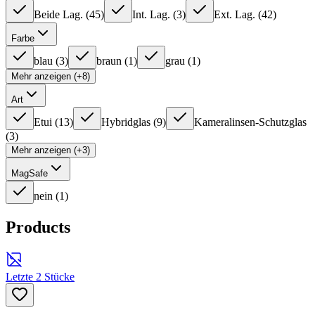
Beide Lag.
(
45
)
Int. Lag.
(
3
)
Ext. Lag.
(
42
)
Farbe
blau
(
3
)
braun
(
1
)
grau
(
1
)
Mehr anzeigen (+8)
Art
Etui
(
13
)
Hybridglas
(
9
)
Kameralinsen-Schutzglas
(
3
)
Mehr anzeigen (+3)
MagSafe
nein
(
1
)
Products
Letzte 2 Stücke