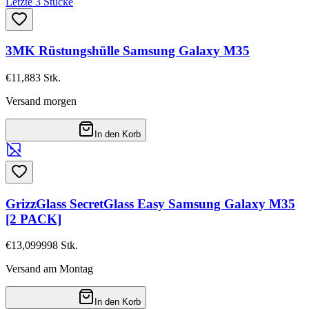
Letzte 3 Stücke
3MK Rüstungshülle Samsung Galaxy M35
€11,88
3
Stk.
Versand morgen
In den Korb
GrizzGlass SecretGlass Easy Samsung Galaxy M35
[2 PACK]
€13,09
9998
Stk.
Versand am Montag
In den Korb