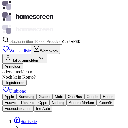
homescreen
homescreen
Ctrl+K
⌘
K
Wunschliste
Warenkorb
Hallo, anmelden
Anmelden
oder anmelden mit
Noch kein Konto?
Registrieren
Ulubione
Apple
Samsung
Xiaomi
Moto
OnePlus
Google
Honor
Huawei
Realme
Oppo
Nothing
Andere Marken
Zubehör
Hausautomation
Ins Auto
Startseite