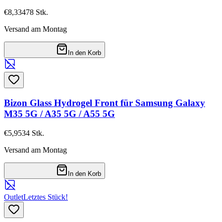
€8,33
478
Stk.
Versand am Montag
In den Korb
Bizon Glass Hydrogel Front für Samsung Galaxy
M35 5G / A35 5G / A55 5G
€5,95
34
Stk.
Versand am Montag
In den Korb
Outlet
Letztes Stück!