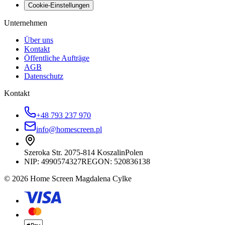
Cookie-Einstellungen
Unternehmen
Über uns
Kontakt
Öffentliche Aufträge
AGB
Datenschutz
Kontakt
+48 793 237 970
info@homescreen.pl
Szeroka Str. 20
75-814 Koszalin
Polen
NIP:
4990574327
REGON: 520836138
© 2026 Home Screen Magdalena Cylke