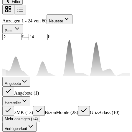
Filter
Anzeigen 1 - 24 von 60
Neueste
Preis
€
—
€
Angebote
Angebote
(
1
)
Hersteller
3MK
(
13
)
BizonMobile
(
28
)
GrizzGlass
(
10
)
Mehr anzeigen (+4)
Verfügbarkeit