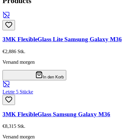
Products
3MK FlexibleGlass Lite Samsung Galaxy M36
€2,88
6
Stk.
Versand morgen
In den Korb
Letzte 5 Stücke
3MK FlexibleGlass Samsung Galaxy M36
€8,31
5
Stk.
Versand morgen