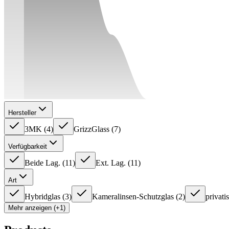
Hersteller
3MK
(
4
)
GrizzGlass
(
7
)
Verfügbarkeit
Beide Lag.
(
11
)
Ext. Lag.
(
11
)
Art
Hybridglas
(
3
)
Kameralinsen-Schutzglas
(
2
)
privati
Mehr anzeigen (+1)