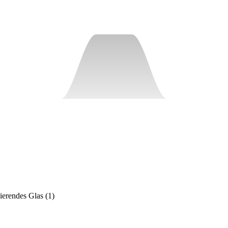
sierendes Glas
(
1
)