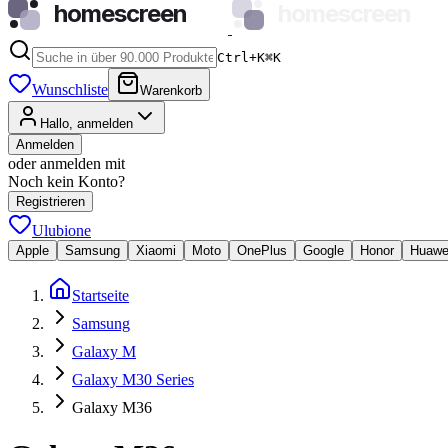
homescreen
homescreen
Ctrl+K
⌘
K
Wunschliste
Warenkorb
Hallo, anmelden
Anmelden
oder anmelden mit
Noch kein Konto?
Registrieren
Ulubione
Apple
Samsung
Xiaomi
Moto
OnePlus
Google
Honor
Huawe
Startseite
Samsung
Galaxy M
Galaxy M30 Series
Galaxy M36