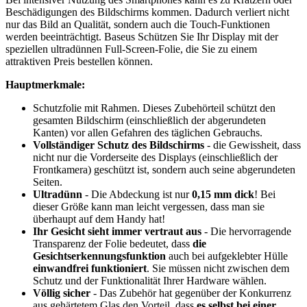
Beschädigungen des Bildschirms kommen. Dadurch verliert nicht
nur das Bild an Qualität, sondern auch die Touch-Funktionen
werden beeinträchtigt. Baseus Schützen Sie Ihr Display mit der
speziellen ultradünnen Full-Screen-Folie, die Sie zu einem
attraktiven Preis bestellen können.
Hauptmerkmale:
Schutzfolie mit Rahmen. Dieses Zubehörteil schützt den
gesamten Bildschirm (einschließlich der abgerundeten
Kanten) vor allen Gefahren des täglichen Gebrauchs.
Vollständiger Schutz des Bildschirms
- die Gewissheit, dass
nicht nur die Vorderseite des Displays (einschließlich der
Frontkamera) geschützt ist, sondern auch seine abgerundeten
Seiten.
Ultradünn
- Die Abdeckung ist nur
0,15 mm dick
! Bei
dieser Größe kann man leicht vergessen, dass man sie
überhaupt auf dem Handy hat!
Ihr Gesicht sieht immer vertraut aus
- Die hervorragende
Transparenz der Folie bedeutet, dass
die
Gesichtserkennungsfunktion
auch bei aufgeklebter Hülle
einwandfrei funktioniert
. Sie müssen nicht zwischen dem
Schutz und der Funktionalität Ihrer Hardware wählen.
Völlig sicher
- Das Zubehör hat gegenüber der Konkurrenz
aus gehärtetem Glas den Vorteil, dass
es selbst bei einer