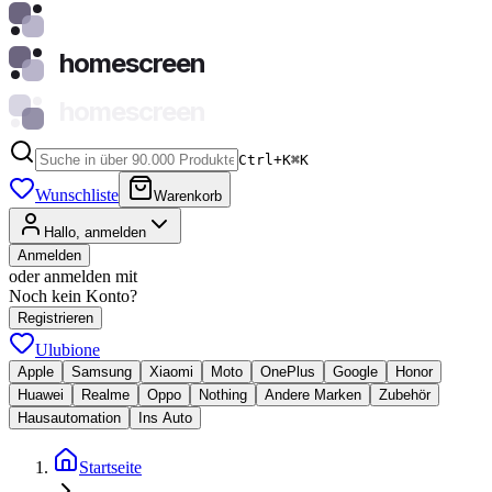
homescreen
homescreen
Ctrl+K
⌘
K
Wunschliste
Warenkorb
Hallo, anmelden
Anmelden
oder anmelden mit
Noch kein Konto?
Registrieren
Ulubione
Apple
Samsung
Xiaomi
Moto
OnePlus
Google
Honor
Huawei
Realme
Oppo
Nothing
Andere Marken
Zubehör
Hausautomation
Ins Auto
Startseite