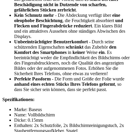
Beschädigung nicht in Dutzende von scharfen,
gefährlichen Stücken zerbricht
.
Kein Schmutz mehr
- Die Abdeckung verfügt über
eine
oleophobe Beschichtung
, die Feuchtigkeit absorbiert
und
Flecken und Fingerabdrücke reduziert
. Ein klares Bild
und ein attraktives Aussehen ohne ständiges Abwischen des
Displays.
Unbeeinträchtigter Benutzerkomfort
- Durch seine
schützenden Eigenschaften
schränkt
das Zubehör
den
Komfort des Smartphones
in
keiner
Weise
ein
. Es
beeinträchtigt weder die Empfindlichkeit des Bildschirms oder
des Fingerabdrucklesers, noch die Qualität des angezeigten
Bildes oder der aufgenommenen Fotos. Erhöhen Sie die
Sicherheit Ihres Telefons, ohne etwas zu verlieren!
Perfekte Passform
- Die Form und Größe der Folie wurde
anhand eines echten Stücks Ihres Telefons geformt
, so
dass Sie sicher sein können, dass sie perfekt passt.
Spezifikationen:
Marke: Baseus
Name: Vollbildschirm
Dicke: 0.15mm
Enthalten: 2x Schutzfolie, 2x Bildschirmreinigungstuch, 2x
Staubentfernungsaufkleber, Spatel