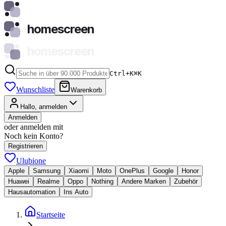
homescreen
homescreen
Ctrl+K
⌘
K
Wunschliste
Warenkorb
Hallo, anmelden
Anmelden
oder anmelden mit
Noch kein Konto?
Registrieren
Ulubione
Apple
Samsung
Xiaomi
Moto
OnePlus
Google
Honor
Huawei
Realme
Oppo
Nothing
Andere Marken
Zubehör
Hausautomation
Ins Auto
Startseite