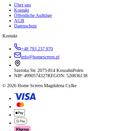
Über uns
Kontakt
Öffentliche Aufträge
AGB
Datenschutz
Kontakt
+48 793 237 970
info@homescreen.pl
Szeroka Str. 20
75-814 Koszalin
Polen
NIP:
4990574327
REGON: 520836138
© 2026 Home Screen Magdalena Cylke