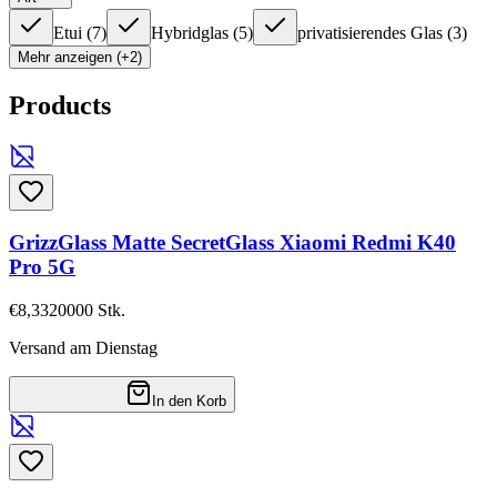
Etui
(
7
)
Hybridglas
(
5
)
privatisierendes Glas
(
3
)
Mehr anzeigen (+2)
Products
GrizzGlass Matte SecretGlass Xiaomi Redmi K40
Pro 5G
€8,33
20000
Stk.
Versand am Dienstag
In den Korb