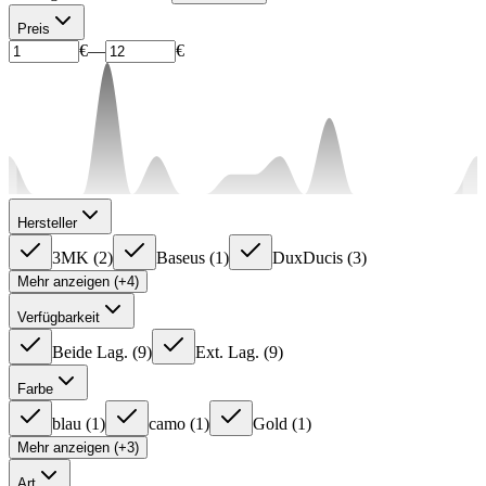
Preis
€
—
€
Hersteller
3MK
(
2
)
Baseus
(
1
)
DuxDucis
(
3
)
Mehr anzeigen (+4)
Verfügbarkeit
Beide Lag.
(
9
)
Ext. Lag.
(
9
)
Farbe
blau
(
1
)
camo
(
1
)
Gold
(
1
)
Mehr anzeigen (+3)
Art