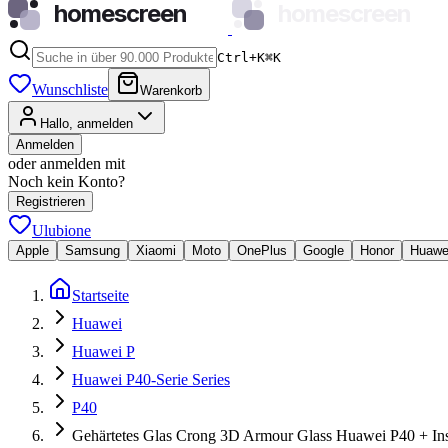
homescreen
homescreen
Ctrl+K
⌘
K
Wunschliste
Warenkorb
Hallo, anmelden
Anmelden
oder anmelden mit
Noch kein Konto?
Registrieren
Ulubione
Apple
Samsung
Xiaomi
Moto
OnePlus
Google
Honor
Huawe
Startseite
Huawei
Huawei P
Huawei P40-Serie Series
P40
Gehärtetes Glas Crong 3D Armour Glass Huawei P40 + Ins