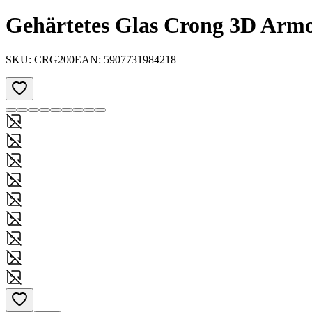
Gehärtetes Glas Crong 3D Armo
SKU:
CRG200
EAN:
5907731984218