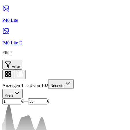
P40 Lite
P40 Lite E
Filter
Filter
Anzeigen 1 - 24 von 102
Neueste
Preis
€
—
€