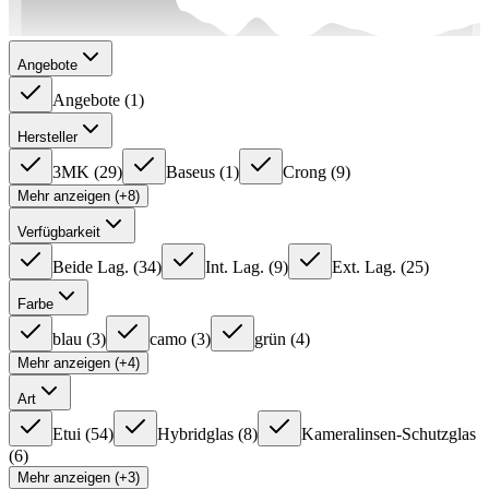
Angebote
Angebote
(
1
)
Hersteller
3MK
(
29
)
Baseus
(
1
)
Crong
(
9
)
Mehr anzeigen (+8)
Verfügbarkeit
Beide Lag.
(
34
)
Int. Lag.
(
9
)
Ext. Lag.
(
25
)
Farbe
blau
(
3
)
camo
(
3
)
grün
(
4
)
Mehr anzeigen (+4)
Art
Etui
(
54
)
Hybridglas
(
8
)
Kameralinsen-Schutzglas
(
6
)
Mehr anzeigen (+3)