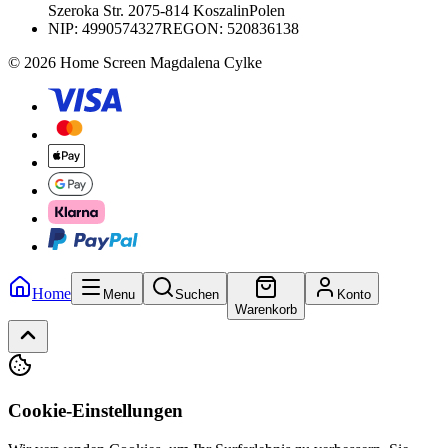
Szeroka Str. 20
75-814 Koszalin
Polen
NIP:
4990574327
REGON: 520836138
© 2026 Home Screen Magdalena Cylke
Home
Menu
Suchen
Konto
Warenkorb
Cookie-Einstellungen