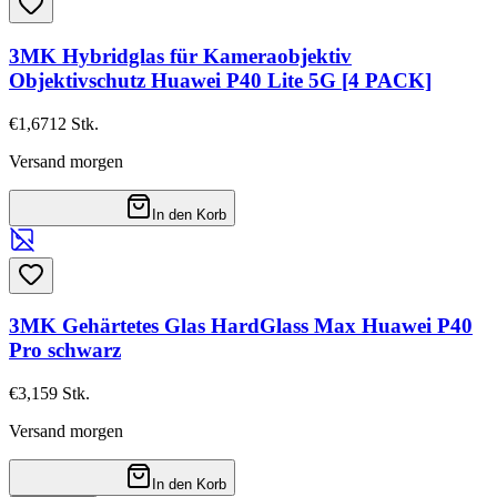
3MK Hybridglas für Kameraobjektiv
Objektivschutz Huawei P40 Lite 5G [4 PACK]
€1,67
12
Stk.
Versand morgen
In den Korb
3MK Gehärtetes Glas HardGlass Max Huawei P40
Pro schwarz
€3,15
9
Stk.
Versand morgen
In den Korb