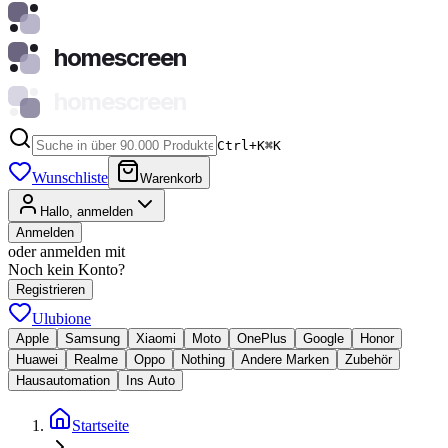
homescreen
homescreen
Ctrl+K
⌘
K
Wunschliste
Warenkorb
Hallo, anmelden
Anmelden
oder anmelden mit
Noch kein Konto?
Registrieren
Ulubione
Apple
Samsung
Xiaomi
Moto
OnePlus
Google
Honor
Huawei
Realme
Oppo
Nothing
Andere Marken
Zubehör
Hausautomation
Ins Auto
Startseite