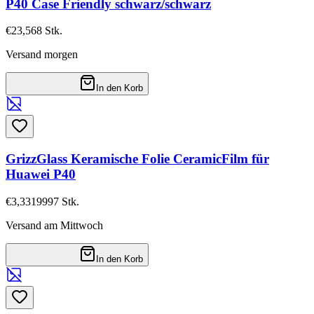
P40 Case Friendly schwarz/schwarz
€23,56
8
Stk.
Versand morgen
In den Korb
GrizzGlass Keramische Folie CeramicFilm für
Huawei P40
€3,33
19997
Stk.
Versand am Mittwoch
In den Korb