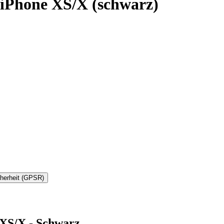
iPhone XS/X (schwarz)
cherheit (GPSR)
 XS/X - Schwarz