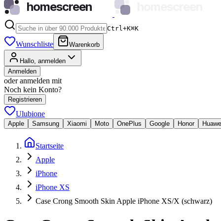
homescreen
homescreen
Ctrl+K
⌘
K
Wunschliste
Warenkorb
Hallo, anmelden
Anmelden
oder anmelden mit
Noch kein Konto?
Registrieren
Ulubione
Apple
Samsung
Xiaomi
Moto
OnePlus
Google
Honor
Huawe
Startseite
Apple
iPhone
iPhone XS
Case Crong Smooth Skin Apple iPhone XS/X (schwarz)