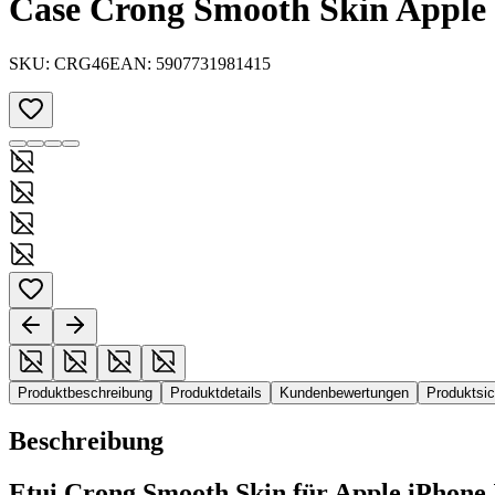
Case Crong Smooth Skin Apple 
SKU:
CRG46
EAN:
5907731981415
Produktbeschreibung
Produktdetails
Kundenbewertungen
Produktsi
Beschreibung
Etui Crong Smooth Skin für Apple iPhone