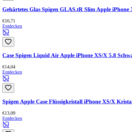
Gehärtetes Glas Spigen GLAS.tR Slim Apple iPhone
€10,71
Entdecken
Case Spigen Liquid Air Apple iPhone XS/X 5.8 Schw
€14,04
Entdecken
Spigen Apple Case Flüssigkristall iPhone XS/X Krista
€13,09
Entdecken