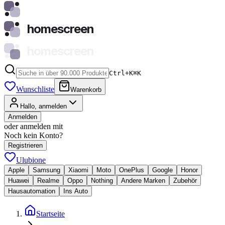
homescreen
homescreen
Ctrl+K
⌘
K
Wunschliste
Warenkorb
Hallo, anmelden
Anmelden
oder anmelden mit
Noch kein Konto?
Registrieren
Ulubione
Apple
Samsung
Xiaomi
Moto
OnePlus
Google
Honor
Huawei
Realme
Oppo
Nothing
Andere Marken
Zubehör
Hausautomation
Ins Auto
Startseite