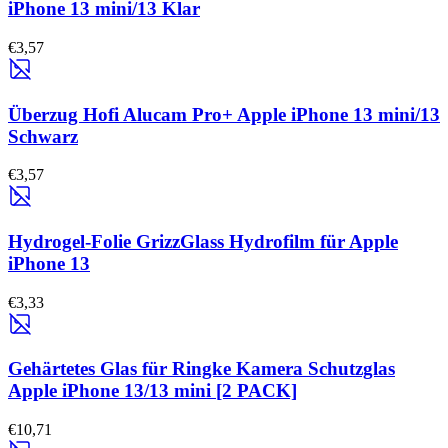
iPhone 13 mini/13 Klar
€3,57
Überzug Hofi Alucam Pro+ Apple iPhone 13 mini/13
Schwarz
€3,57
Hydrogel-Folie GrizzGlass Hydrofilm für Apple
iPhone 13
€3,33
Gehärtetes Glas für Ringke Kamera Schutzglas
Apple iPhone 13/13 mini [2 PACK]
€10,71