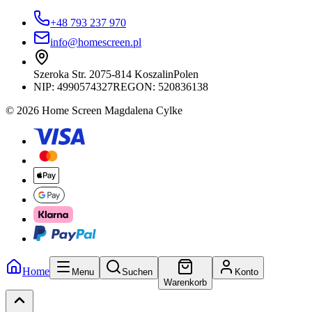
+48 793 237 970
info@homescreen.pl
Szeroka Str. 20
75-814 Koszalin
Polen
NIP:
4990574327
REGON: 520836138
© 2026 Home Screen Magdalena Cylke
Home
Menu
Suchen
Konto
Warenkorb