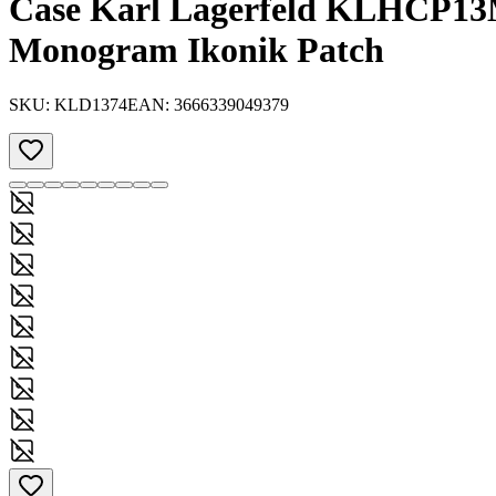
Case Karl Lagerfeld KLHCP13
Monogram Ikonik Patch
SKU:
KLD1374
EAN:
3666339049379