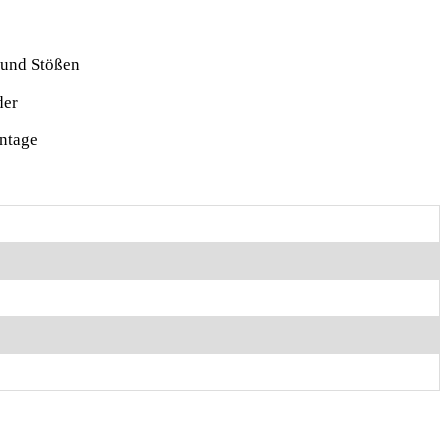
n und Stößen
der
ontage