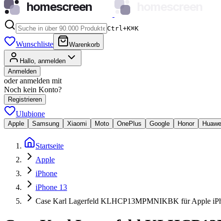
homescreen
homescreen
Ctrl+K
⌘
K
Wunschliste
Warenkorb
Hallo, anmelden
Anmelden
oder anmelden mit
Noch kein Konto?
Registrieren
Ulubione
Apple
Samsung
Xiaomi
Moto
OnePlus
Google
Honor
Huawe
Startseite
Apple
iPhone
iPhone 13
Case Karl Lagerfeld KLHCP13MPMNIKBK für Apple iPho