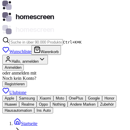
homescreen
homescreen
Ctrl+K
⌘
K
Wunschliste
Warenkorb
Hallo, anmelden
Anmelden
oder anmelden mit
Noch kein Konto?
Registrieren
Ulubione
Apple
Samsung
Xiaomi
Moto
OnePlus
Google
Honor
Huawei
Realme
Oppo
Nothing
Andere Marken
Zubehör
Hausautomation
Ins Auto
Startseite