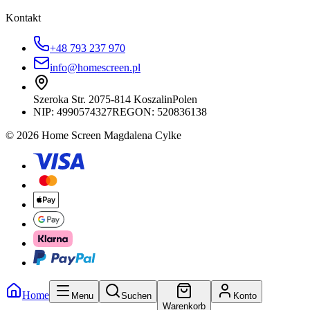
Kontakt
+48 793 237 970
info@homescreen.pl
Szeroka Str. 20
75-814 Koszalin
Polen
NIP:
4990574327
REGON: 520836138
© 2026 Home Screen Magdalena Cylke
Home
Menu
Suchen
Konto
Warenkorb