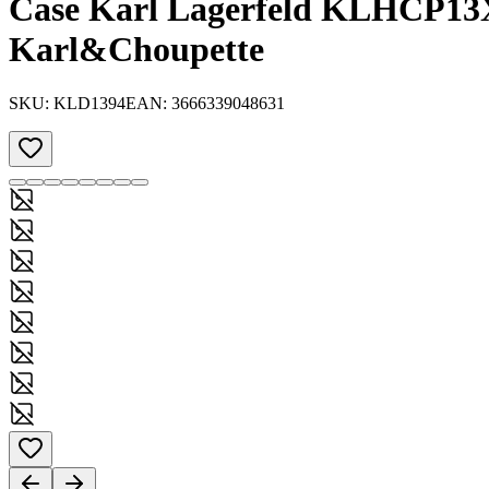
Case Karl Lagerfeld KLHCP13
Karl&Choupette
SKU:
KLD1394
EAN:
3666339048631