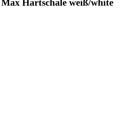
ax Hartschale weiß/white