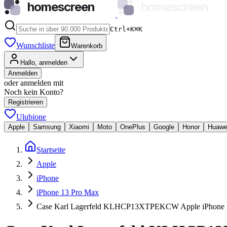
homescreen
homescreen
Ctrl+K
⌘
K
Wunschliste
Warenkorb
Hallo, anmelden
Anmelden
oder anmelden mit
Noch kein Konto?
Registrieren
Ulubione
Apple
Samsung
Xiaomi
Moto
OnePlus
Google
Honor
Huawe
Startseite
Apple
iPhone
iPhone 13 Pro Max
Case Karl Lagerfeld KLHCP13XTPEKCW Apple iPhone 13