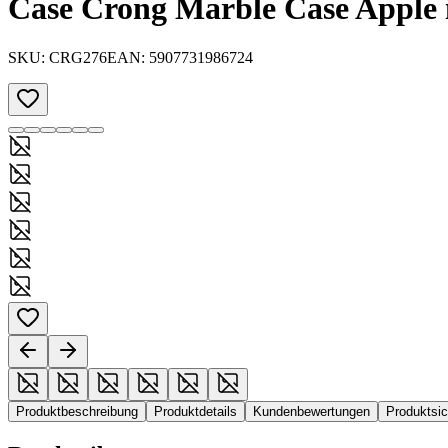
Case Crong Marble Case Apple i
SKU:
CRG276
EAN:
5907731986724
Produktbeschreibung
Produktdetails
Kundenbewertungen
Produktsi