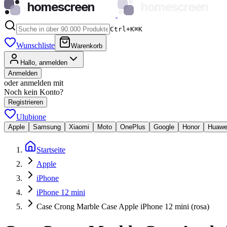
homescreen
homescreen
Ctrl+K
⌘
K
Wunschliste
Warenkorb
Hallo, anmelden
Anmelden
oder anmelden mit
Noch kein Konto?
Registrieren
Ulubione
Apple
Samsung
Xiaomi
Moto
OnePlus
Google
Honor
Huawe
Startseite
Apple
iPhone
iPhone 12 mini
Case Crong Marble Case Apple iPhone 12 mini (rosa)