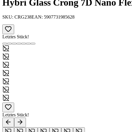
Hybri Glass Crong 7D Nano Flex
SKU:
CRG238
EAN:
5907731985628
Letztes Stück!
Letztes Stück!