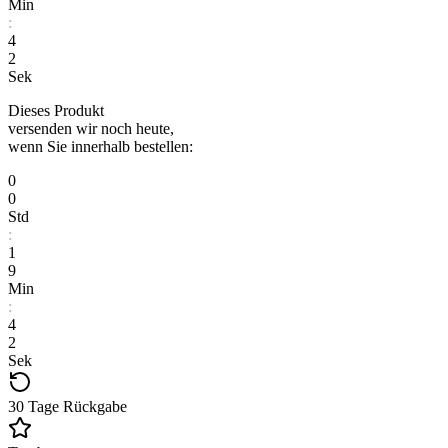
Min
:
4
1
Sek
Dieses Produkt
versenden wir noch heute,
wenn Sie innerhalb bestellen:
0
0
Std
:
1
9
Min
:
4
1
Sek
30 Tage Rückgabe