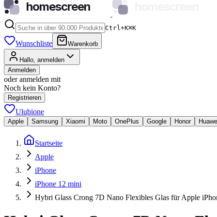
homescreen
homescreen
Ctrl+K
⌘
K
Wunschliste
Warenkorb
Hallo, anmelden
Anmelden
oder anmelden mit
Noch kein Konto?
Registrieren
Ulubione
Apple
Samsung
Xiaomi
Moto
OnePlus
Google
Honor
Huawe
Startseite
Apple
iPhone
iPhone 12 mini
Hybri Glass Crong 7D Nano Flexibles Glas für Apple iPho