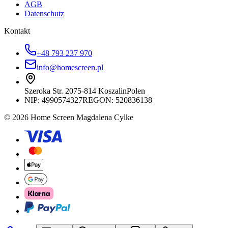
AGB
Datenschutz
Kontakt
+48 793 237 970
info@homescreen.pl
Szeroka Str. 20
75-814 Koszalin
Polen
NIP:
4990574327
REGON: 520836138
© 2026 Home Screen Magdalena Cylke