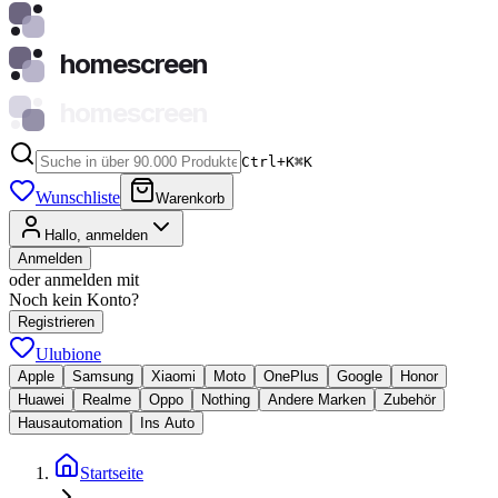
homescreen
homescreen
Ctrl+K
⌘
K
Wunschliste
Warenkorb
Hallo, anmelden
Anmelden
oder anmelden mit
Noch kein Konto?
Registrieren
Ulubione
Apple
Samsung
Xiaomi
Moto
OnePlus
Google
Honor
Huawei
Realme
Oppo
Nothing
Andere Marken
Zubehör
Hausautomation
Ins Auto
Startseite