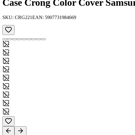
Case Crong Color Cover Samsung
SKU:
CRG221
EAN:
5907731984669