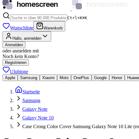
homescreen
homescreen
Ctrl+K
⌘
K
Wunschliste
Warenkorb
Hallo, anmelden
Anmelden
oder anmelden mit
Noch kein Konto?
Registrieren
Ulubione
Apple
Samsung
Xiaomi
Moto
OnePlus
Google
Honor
Huawe
Startseite
Samsung
Galaxy Note
Galaxy Note 10
Case Crong Color Cover Samsung Galaxy Note 10 Lite (ro