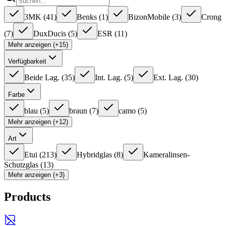
3MK
(
41
)
Benks
(
1
)
BizonMobile
(
3
)
Crong
(
7
)
DuxDucis
(
5
)
ESR
(
11
)
Mehr anzeigen (+15)
Verfügbarkeit
Beide Lag.
(
35
)
Int. Lag.
(
5
)
Ext. Lag.
(
30
)
Farbe
blau
(
5
)
braun
(
7
)
camo
(
5
)
Mehr anzeigen (+12)
Art
Etui
(
213
)
Hybridglas
(
8
)
Kameralinsen-
Schutzglas
(
13
)
Mehr anzeigen (+3)
Products