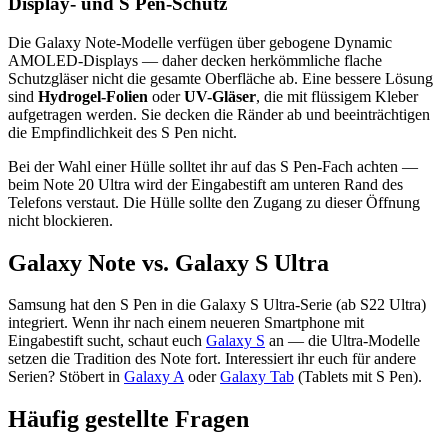
Display- und S Pen-Schutz
Die Galaxy Note-Modelle verfügen über gebogene Dynamic
AMOLED-Displays — daher decken herkömmliche flache
Schutzgläser nicht die gesamte Oberfläche ab. Eine bessere Lösung
sind
Hydrogel-Folien
oder
UV-Gläser
, die mit flüssigem Kleber
aufgetragen werden. Sie decken die Ränder ab und beeinträchtigen
die Empfindlichkeit des S Pen nicht.
Bei der Wahl einer Hülle solltet ihr auf das S Pen-Fach achten —
beim Note 20 Ultra wird der Eingabestift am unteren Rand des
Telefons verstaut. Die Hülle sollte den Zugang zu dieser Öffnung
nicht blockieren.
Galaxy Note vs. Galaxy S Ultra
Samsung hat den S Pen in die Galaxy S Ultra-Serie (ab S22 Ultra)
integriert. Wenn ihr nach einem neueren Smartphone mit
Eingabestift sucht, schaut euch
Galaxy S
an — die Ultra-Modelle
setzen die Tradition des Note fort. Interessiert ihr euch für andere
Serien? Stöbert in
Galaxy A
oder
Galaxy Tab
(Tablets mit S Pen).
Häufig gestellte Fragen