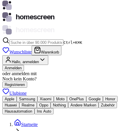
homescreen
homescreen
Ctrl+K
⌘
K
Wunschliste
Warenkorb
Hallo, anmelden
Anmelden
oder anmelden mit
Noch kein Konto?
Registrieren
Ulubione
Apple
Samsung
Xiaomi
Moto
OnePlus
Google
Honor
Huawei
Realme
Oppo
Nothing
Andere Marken
Zubehör
Hausautomation
Ins Auto
Startseite