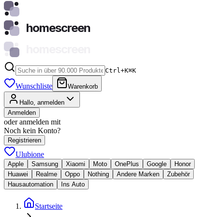
homescreen
homescreen
Ctrl+K
⌘
K
Wunschliste
Warenkorb
Hallo, anmelden
Anmelden
oder anmelden mit
Noch kein Konto?
Registrieren
Ulubione
Apple
Samsung
Xiaomi
Moto
OnePlus
Google
Honor
Huawei
Realme
Oppo
Nothing
Andere Marken
Zubehör
Hausautomation
Ins Auto
Startseite