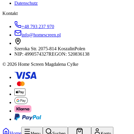
Datenschutz
Kontakt
+48 793 237 970
info@homescreen.pl
Szeroka Str. 20
75-814 Koszalin
Polen
NIP:
4990574327
REGON: 520836138
© 2026 Home Screen Magdalena Cylke
Home
Menu
Suchen
Konto