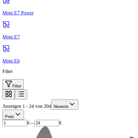
Moto E7 Power
Moto E7
Moto E6
Filter
Filter
Anzeigen 1 - 24 von 204
Neueste
Preis
€
—
€