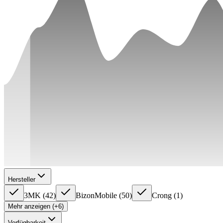
Hersteller
3MK
(
42
)
BizonMobile
(
50
)
Crong
(
1
)
Mehr anzeigen (+6)
Verfügbarkeit