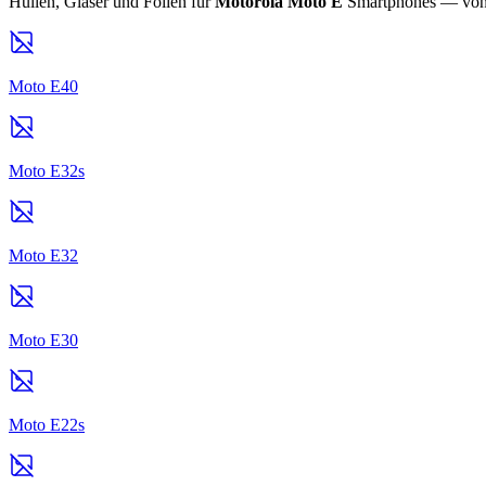
Hüllen, Gläser und Folien für
Motorola Moto E
Smartphones — von E
Moto E40
Moto E32s
Moto E32
Moto E30
Moto E22s