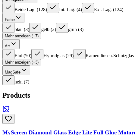
Beide Lag.
(
128
)
Int. Lag.
(
4
)
Ext. Lag.
(
124
)
Farbe
blau
(
3
)
gelb
(
2
)
grün
(
3
)
Mehr anzeigen (+7)
Art
Etui
(
50
)
Hybridglas
(
29
)
Kameralinsen-Schutzglas
Mehr anzeigen (+3)
MagSafe
nein
(
7
)
Products
MyScreen Diamond Glass Edge Lite Full Glue Motor