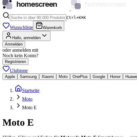
homescreen
homescreen
Ctrl+K
⌘
K
Wunschliste
Warenkorb
Hallo, anmelden
Anmelden
oder anmelden mit
Noch kein Konto?
Registrieren
Ulubione
Apple
Samsung
Xiaomi
Moto
OnePlus
Google
Honor
Huawe
Startseite
Moto
Moto E
Moto E