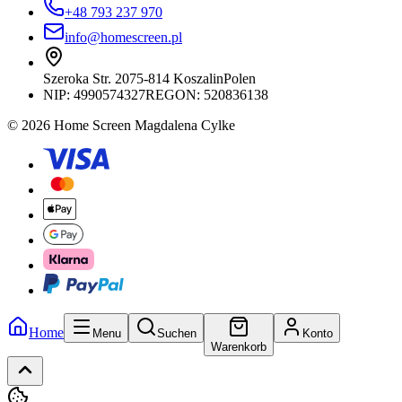
+48 793 237 970
info@homescreen.pl
Szeroka Str. 20
75-814 Koszalin
Polen
NIP:
4990574327
REGON: 520836138
© 2026 Home Screen Magdalena Cylke
Home
Menu
Suchen
Konto
Warenkorb