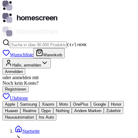
homescreen
homescreen
Ctrl+K
⌘
K
Wunschliste
Warenkorb
Hallo, anmelden
Anmelden
oder anmelden mit
Noch kein Konto?
Registrieren
Ulubione
Apple
Samsung
Xiaomi
Moto
OnePlus
Google
Honor
Huawei
Realme
Oppo
Nothing
Andere Marken
Zubehör
Hausautomation
Ins Auto
Startseite