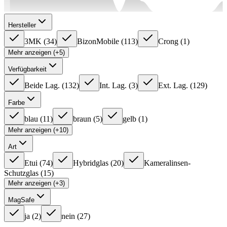
Hersteller
3MK
(
34
)
BizonMobile
(
113
)
Crong
(
1
)
Mehr anzeigen (+5)
Verfügbarkeit
Beide Lag.
(
132
)
Int. Lag.
(
3
)
Ext. Lag.
(
129
)
Farbe
blau
(
11
)
braun
(
5
)
gelb
(
1
)
Mehr anzeigen (+10)
Art
Etui
(
74
)
Hybridglas
(
20
)
Kameralinsen-
Schutzglas
(
15
)
Mehr anzeigen (+3)
MagSafe
ja
(
2
)
nein
(
27
)