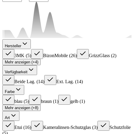
Hersteller
3MK
(
5
)
BizonMobile
(
26
)
GrizzGlass
(
2
)
Mehr anzeigen (+4)
Verfügbarkeit
Beide Lag.
(
14
)
Ext. Lag.
(
14
)
Farbe
blau
(
5
)
braun
(
1
)
gelb
(
1
)
Mehr anzeigen (+8)
Art
Etui
(
16
)
Kameralinsen-Schutzglas
(
3
)
Schutzfolie
(
5
)