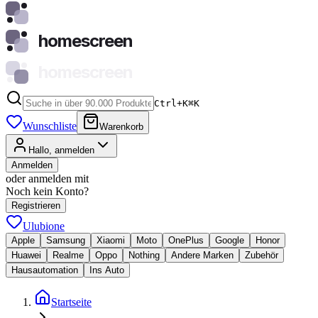
homescreen
homescreen
Ctrl+K
⌘
K
Wunschliste
Warenkorb
Hallo, anmelden
Anmelden
oder anmelden mit
Noch kein Konto?
Registrieren
Ulubione
Apple
Samsung
Xiaomi
Moto
OnePlus
Google
Honor
Huawei
Realme
Oppo
Nothing
Andere Marken
Zubehör
Hausautomation
Ins Auto
Startseite