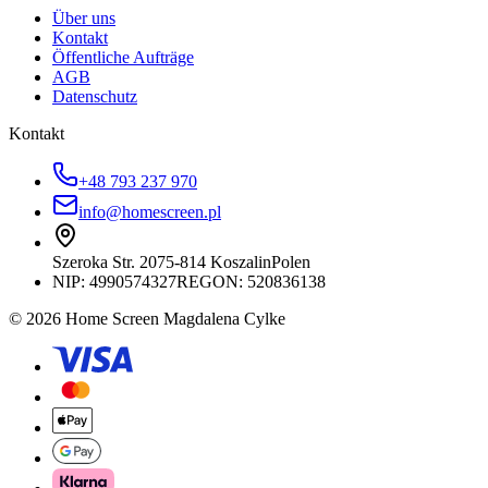
Über uns
Kontakt
Öffentliche Aufträge
AGB
Datenschutz
Kontakt
+48 793 237 970
info@homescreen.pl
Szeroka Str. 20
75-814 Koszalin
Polen
NIP:
4990574327
REGON: 520836138
© 2026 Home Screen Magdalena Cylke