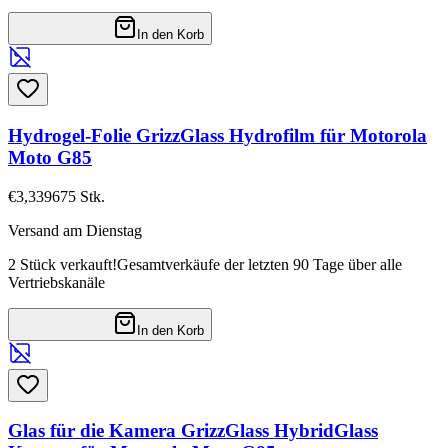
In den Korb
Hydrogel-Folie GrizzGlass Hydrofilm für Motorola
Moto G85
€3,33
9675
Stk.
Versand am Dienstag
2 Stück verkauft!
Gesamtverkäufe der letzten 90 Tage über alle
Vertriebskanäle
In den Korb
Glas für die Kamera GrizzGlass HybridGlass