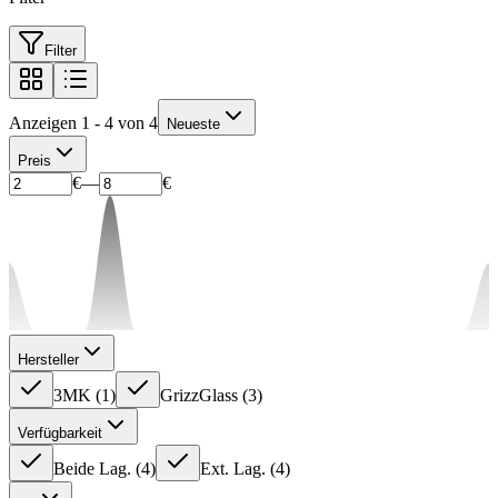
Filter
Anzeigen 1 - 4 von 4
Neueste
Preis
€
—
€
Hersteller
3MK
(
1
)
GrizzGlass
(
3
)
Verfügbarkeit
Beide Lag.
(
4
)
Ext. Lag.
(
4
)