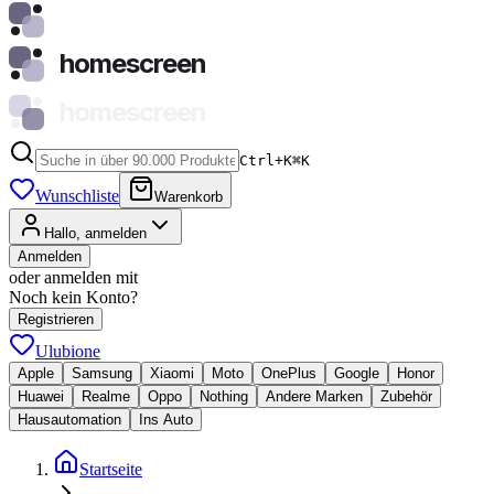
homescreen
homescreen
Ctrl+K
⌘
K
Wunschliste
Warenkorb
Hallo, anmelden
Anmelden
oder anmelden mit
Noch kein Konto?
Registrieren
Ulubione
Apple
Samsung
Xiaomi
Moto
OnePlus
Google
Honor
Huawei
Realme
Oppo
Nothing
Andere Marken
Zubehör
Hausautomation
Ins Auto
Startseite