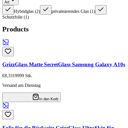
Art
Hybridglas
(
2
)
privatisierendes Glas
(
1
)
Schutzfolie
(
1
)
Products
GrizzGlass Matte SecretGlass Samsung Galaxy A10s
€8,33
19999
Stk.
Versand am Dienstag
In den Korb
Folie für die Rückseite GrizzGlass UltraSkin für