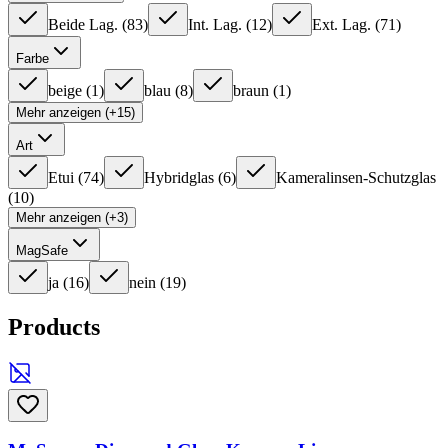
Beide Lag.
(
83
)
Int. Lag.
(
12
)
Ext. Lag.
(
71
)
Farbe
beige
(
1
)
blau
(
8
)
braun
(
1
)
Mehr anzeigen (+15)
Art
Etui
(
74
)
Hybridglas
(
6
)
Kameralinsen-Schutzglas
(
10
)
Mehr anzeigen (+3)
MagSafe
ja
(
16
)
nein
(
19
)
Products