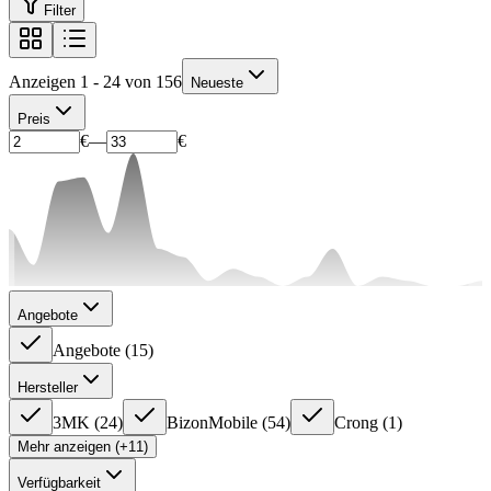
Filter
Anzeigen 1 - 24 von 156
Neueste
Preis
€
—
€
Angebote
Angebote
(
15
)
Hersteller
3MK
(
24
)
BizonMobile
(
54
)
Crong
(
1
)
Mehr anzeigen (+11)
Verfügbarkeit