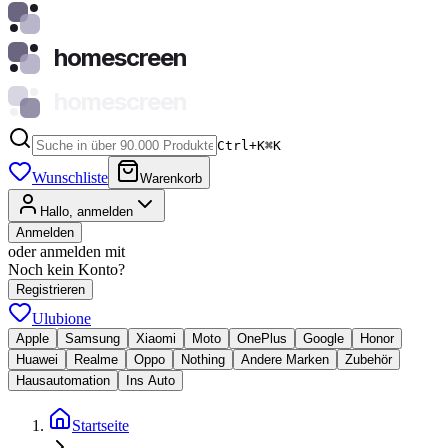
homescreen
homescreen
Ctrl+K
⌘
K
Wunschliste
Warenkorb
Hallo, anmelden
Anmelden
oder anmelden mit
Noch kein Konto?
Registrieren
Ulubione
Apple
Samsung
Xiaomi
Moto
OnePlus
Google
Honor
Huawei
Realme
Oppo
Nothing
Andere Marken
Zubehör
Hausautomation
Ins Auto
Startseite