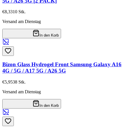
5G / A26 5G [2 PACK]
€8,33
10
Stk.
Versand am Dienstag
In den Korb
Bizon Glass Hydrogel Front Samsung Galaxy A16
4G / 5G / A17 5G / A26 5G
€5,95
38
Stk.
Versand am Dienstag
In den Korb