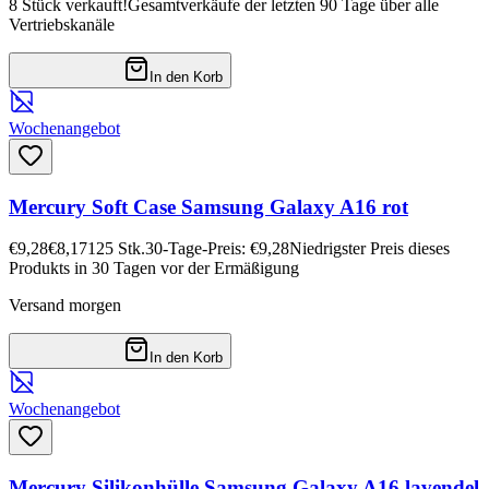
8 Stück verkauft!
Gesamtverkäufe der letzten 90 Tage über alle
Vertriebskanäle
In den Korb
Wochenangebot
Mercury Soft Case Samsung Galaxy A16 rot
€9,28
€8,17
125
Stk.
30-Tage-Preis: €9,28
Niedrigster Preis dieses
Produkts in 30 Tagen vor der Ermäßigung
Versand morgen
In den Korb
Wochenangebot
Mercury Silikonhülle Samsung Galaxy A16 lavendel