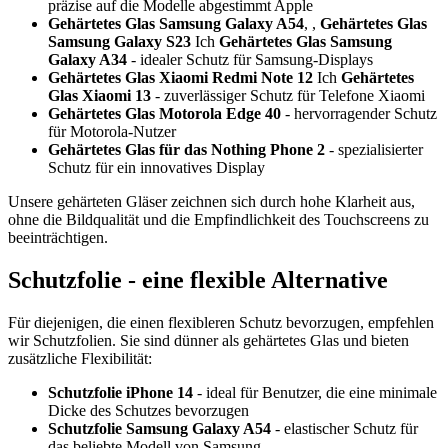
präzise auf die Modelle abgestimmt Apple
Gehärtetes Glas Samsung Galaxy A54
, ,
Gehärtetes Glas
Samsung Galaxy S23
Ich
Gehärtetes Glas Samsung
Galaxy A34
- idealer Schutz für Samsung-Displays
Gehärtetes Glas Xiaomi Redmi Note 12
Ich
Gehärtetes
Glas Xiaomi 13
- zuverlässiger Schutz für Telefone Xiaomi
Gehärtetes Glas Motorola Edge 40
- hervorragender Schutz
für Motorola-Nutzer
Gehärtetes Glas für das Nothing Phone 2
- spezialisierter
Schutz für ein innovatives Display
Unsere gehärteten Gläser zeichnen sich durch hohe Klarheit aus,
ohne die Bildqualität und die Empfindlichkeit des Touchscreens zu
beeinträchtigen.
Schutzfolie - eine flexible Alternative
Für diejenigen, die einen flexibleren Schutz bevorzugen, empfehlen
wir Schutzfolien. Sie sind dünner als gehärtetes Glas und bieten
zusätzliche Flexibilität:
Schutzfolie iPhone 14
- ideal für Benutzer, die eine minimale
Dicke des Schutzes bevorzugen
Schutzfolie Samsung Galaxy A54
- elastischer Schutz für
das beliebte Modell von Samsung