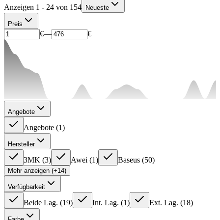
Anzeigen 1 - 24 von 154
Neueste
Preis
€
—
€
Angebote
Angebote
(
1
)
Hersteller
3MK
(
3
)
Awei
(
1
)
Baseus
(
50
)
Mehr anzeigen (+14)
Verfügbarkeit
Beide Lag.
(
19
)
Int. Lag.
(
1
)
Ext. Lag.
(
18
)
Farbe