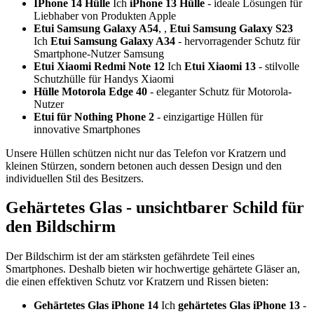
IPhone 14 Hülle
Ich
iPhone 13 Hülle
- ideale Lösungen für
Liebhaber von Produkten Apple
Etui Samsung Galaxy A54
, ,
Etui Samsung Galaxy S23
Ich
Etui Samsung Galaxy A34
- hervorragender Schutz für
Smartphone-Nutzer Samsung
Etui Xiaomi Redmi Note 12
Ich
Etui Xiaomi 13
- stilvolle
Schutzhülle für Handys Xiaomi
Hülle Motorola Edge 40
- eleganter Schutz für Motorola-
Nutzer
Etui für Nothing Phone 2
- einzigartige Hüllen für
innovative Smartphones
Unsere Hüllen schützen nicht nur das Telefon vor Kratzern und
kleinen Stürzen, sondern betonen auch dessen Design und den
individuellen Stil des Besitzers.
Gehärtetes Glas - unsichtbarer Schild für
den Bildschirm
Der Bildschirm ist der am stärksten gefährdete Teil eines
Smartphones. Deshalb bieten wir hochwertige gehärtete Gläser an,
die einen effektiven Schutz vor Kratzern und Rissen bieten:
Gehärtetes Glas iPhone 14
Ich
gehärtetes Glas iPhone 13
-