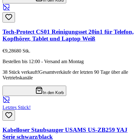
In den Korb
Tech-Protect CS01 Reinigungsset 20in1 für Telefon,
Kopfhörer, Tablet und Laptop Weiß
€9,28
680
Stk.
Bestellen bis 12:00 - Versand am Montag
38 Stück verkauft!
Gesamtverkäufe der letzten 90 Tage über alle
Vertriebskanäle
In den Korb
Letztes Stück!
Kabelloser Staubsauger USAMS US-ZB259 YAJ
Serie schwarz/black