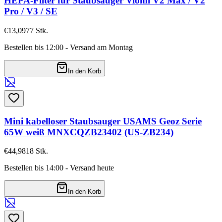
HEPA-Filter für Staubsauger Viomi V2 Max / V2
Pro / V3 / SE
€13,09
77
Stk.
Bestellen bis 12:00 - Versand am Montag
In den Korb
Mini kabelloser Staubsauger USAMS Geoz Serie
65W weiß MNXCQZB23402 (US-ZB234)
€44,98
18
Stk.
Bestellen bis 14:00 - Versand heute
In den Korb