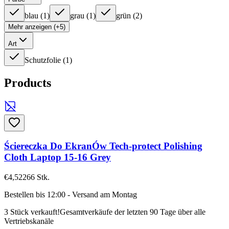
blau
(
1
)
grau
(
1
)
grün
(
2
)
Mehr anzeigen (+5)
Art
Schutzfolie
(
1
)
Products
Ściereczka Do EkranÓw Tech-protect Polishing
Cloth Laptop 15-16 Grey
€4,52
266
Stk.
Bestellen bis 12:00 - Versand am Montag
3 Stück verkauft!
Gesamtverkäufe der letzten 90 Tage über alle
Vertriebskanäle