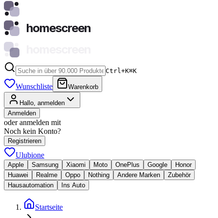
homescreen
homescreen
Ctrl+K
⌘
K
Wunschliste
Warenkorb
Hallo, anmelden
Anmelden
oder anmelden mit
Noch kein Konto?
Registrieren
Ulubione
Apple
Samsung
Xiaomi
Moto
OnePlus
Google
Honor
Huawei
Realme
Oppo
Nothing
Andere Marken
Zubehör
Hausautomation
Ins Auto
Startseite