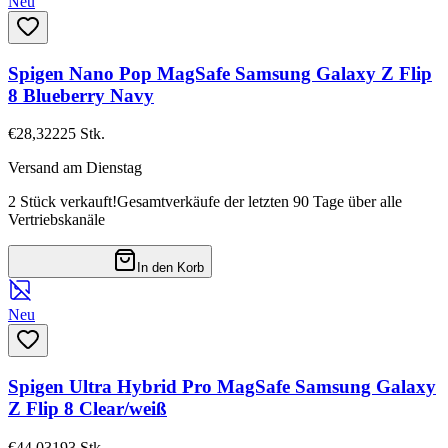
Neu
Spigen Nano Pop MagSafe Samsung Galaxy Z Flip
8 Blueberry Navy
€28,32
225
Stk.
Versand am Dienstag
2 Stück verkauft!
Gesamtverkäufe der letzten 90 Tage über alle
Vertriebskanäle
In den Korb
Neu
Spigen Ultra Hybrid Pro MagSafe Samsung Galaxy
Z Flip 8 Clear/weiß
€44,03
193
Stk.