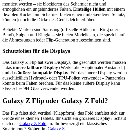
montiert werden – sie blockieren das Scharnier nicht und
ermöglichen ein ungehindertes Falten.
Einteilige Hüllen
mit einem
flexiblen Rücken am Scharnier bieten einen umfassenderen Schutz,
können jedoch die Dicke des Geräts leicht erhöhen.
Beliebte Marken sind Samsung (offizielle Hüllen mit Ring oder
Band), Spigen und Ringke – sie bieten Modelle an, die speziell auf
die Abmessungen jeder Flip-Generation zugeschnitten sind.
Schutzfolien für die Displays
Das Galaxy Z Flip hat zwei Displays, die geschützt werden müssen
– das
innere faltbare Display
(Werksfolie + optionaler Austausch)
und das
äußere kompakte Display
. Für das innere Display werden
ausschließlich Hydrogel- oder TPU-Folien verwendet – Panzerglas
könnte beim Falten brechen. Für das kleine äußere Display kann
klassisches 9H-Glas verwendet werden.
Galaxy Z Flip oder Galaxy Z Fold?
Das Flip faltet sich vertikal (Klappform), das Fold entfaltet sich zur
Größe eines kleinen Tablets. Ihr sucht ein größeres Display? Schaut
euch das
Galaxy Z Fold
an. Ihr bevorzugt ein klassisches
Smartphone? Stöbert im
Galaxy S
.