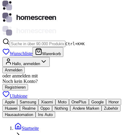
homescreen
homescreen
Ctrl+K
⌘
K
Wunschliste
Warenkorb
Hallo, anmelden
Anmelden
oder anmelden mit
Noch kein Konto?
Registrieren
Ulubione
Apple
Samsung
Xiaomi
Moto
OnePlus
Google
Honor
Huawei
Realme
Oppo
Nothing
Andere Marken
Zubehör
Hausautomation
Ins Auto
Startseite