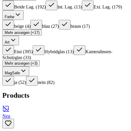
Beide Lag.
(
192
)
Int. Lag.
(
13
)
Ext. Lag.
(
179
)
Farbe
beige
(
4
)
blau
(
27
)
braun
(
17
)
Mehr anzeigen (+17)
Art
Etui
(
395
)
Hybridglas
(
13
)
Kameralinsen-
Schutzglas
(
33
)
Mehr anzeigen (+3)
MagSafe
ja
(
52
)
nein
(
82
)
Products
Neu