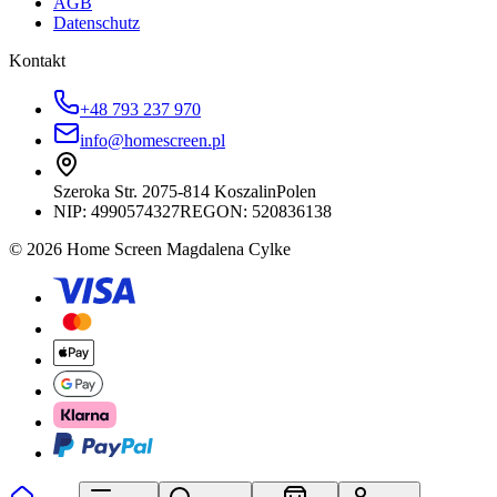
AGB
Datenschutz
Kontakt
+48 793 237 970
info@homescreen.pl
Szeroka Str. 20
75-814 Koszalin
Polen
NIP:
4990574327
REGON: 520836138
© 2026 Home Screen Magdalena Cylke