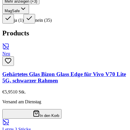
Mehr anzeigen (+3)
MagSafe
ja
(
1
)
nein
(
35
)
Products
Neu
Gehärtetes Glas Bizon Glass Edge für Vivo V70 Lite
5G, schwarzer Rahmen
€5,95
10
Stk.
Versand am Dienstag
In den Korb
Letzte 3 Stücke