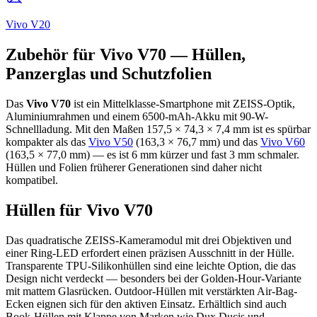
Vivo V20
Zubehör für Vivo V70 — Hüllen,
Panzerglas und Schutzfolien
Das
Vivo V70
ist ein Mittelklasse-Smartphone mit ZEISS-Optik,
Aluminiumrahmen und einem 6500-mAh-Akku mit 90-W-
Schnellladung. Mit den Maßen 157,5 × 74,3 × 7,4 mm ist es spürbar
kompakter als das
Vivo V50
(163,3 × 76,7 mm) und das
Vivo V60
(163,5 × 77,0 mm) — es ist 6 mm kürzer und fast 3 mm schmaler.
Hüllen und Folien früherer Generationen sind daher nicht
kompatibel.
Hüllen für Vivo V70
Das quadratische ZEISS-Kameramodul mit drei Objektiven und
einer Ring-LED erfordert einen präzisen Ausschnitt in der Hülle.
Transparente TPU-Silikonhüllen sind eine leichte Option, die das
Design nicht verdeckt — besonders bei der Golden-Hour-Variante
mit mattem Glasrücken. Outdoor-Hüllen mit verstärkten Air-Bag-
Ecken eignen sich für den aktiven Einsatz. Erhältlich sind auch
Book-Hüllen mit Klappe von Marken wie Dux Ducis und