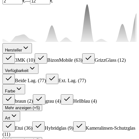
€
—
€
Hersteller
3MK
(
10
)
BizonMobile
(
63
)
GrizzGlass
(
12
)
Verfügbarkeit
Beide Lag.
(
77
)
Ext. Lag.
(
77
)
Farbe
braun
(
2
)
grau
(
4
)
Hellblau
(
4
)
Mehr anzeigen (+5)
Art
Etui
(
36
)
Hybridglas
(
9
)
Kameralinsen-Schutzglas
(
11
)