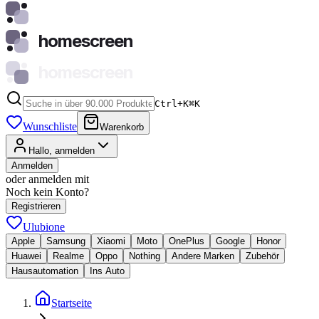
homescreen
homescreen
Ctrl+K
⌘
K
Wunschliste
Warenkorb
Hallo, anmelden
Anmelden
oder anmelden mit
Noch kein Konto?
Registrieren
Ulubione
Apple
Samsung
Xiaomi
Moto
OnePlus
Google
Honor
Huawei
Realme
Oppo
Nothing
Andere Marken
Zubehör
Hausautomation
Ins Auto
Startseite