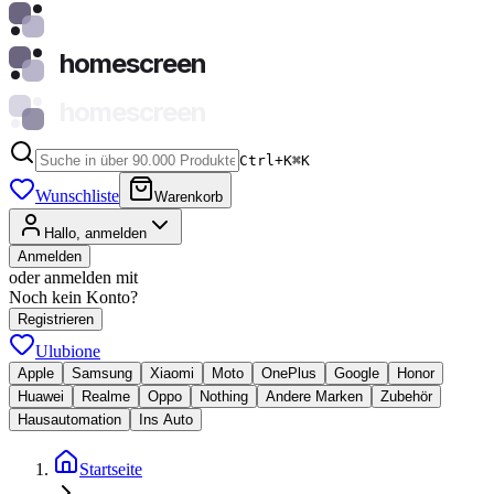
homescreen
homescreen
Ctrl+K
⌘
K
Wunschliste
Warenkorb
Hallo, anmelden
Anmelden
oder anmelden mit
Noch kein Konto?
Registrieren
Ulubione
Apple
Samsung
Xiaomi
Moto
OnePlus
Google
Honor
Huawei
Realme
Oppo
Nothing
Andere Marken
Zubehör
Hausautomation
Ins Auto
Startseite