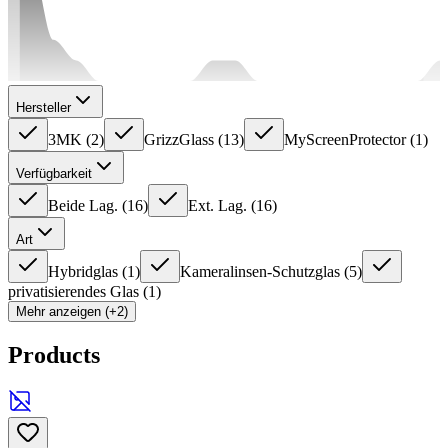
Hersteller
3MK
(
2
)
GrizzGlass
(
13
)
MyScreenProtector
(
1
)
Verfügbarkeit
Beide Lag.
(
16
)
Ext. Lag.
(
16
)
Art
Hybridglas
(
1
)
Kameralinsen-Schutzglas
(
5
)
privatisierendes Glas
(
1
)
Mehr anzeigen (+2)
Products