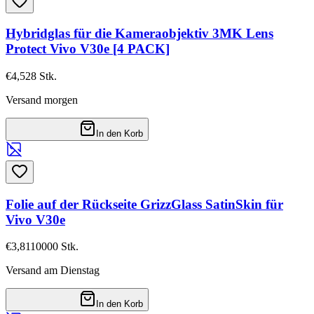
Hybridglas für die Kameraobjektiv 3MK Lens
Protect Vivo V30e [4 PACK]
€4,52
8
Stk.
Versand morgen
In den Korb
Folie auf der Rückseite GrizzGlass SatinSkin für
Vivo V30e
€3,81
10000
Stk.
Versand am Dienstag
In den Korb