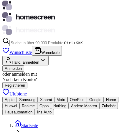
homescreen
homescreen
Ctrl+K
⌘
K
Wunschliste
Warenkorb
Hallo, anmelden
Anmelden
oder anmelden mit
Noch kein Konto?
Registrieren
Ulubione
Apple
Samsung
Xiaomi
Moto
OnePlus
Google
Honor
Huawei
Realme
Oppo
Nothing
Andere Marken
Zubehör
Hausautomation
Ins Auto
Startseite