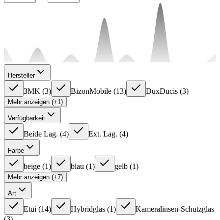
Hersteller
3MK
(
3
)
BizonMobile
(
13
)
DuxDucis
(
3
)
Mehr anzeigen (+1)
Verfügbarkeit
Beide Lag.
(
4
)
Ext. Lag.
(
4
)
Farbe
beige
(
1
)
blau
(
1
)
gelb
(
1
)
Mehr anzeigen (+7)
Art
Etui
(
14
)
Hybridglas
(
1
)
Kameralinsen-Schutzglas
(
3
)