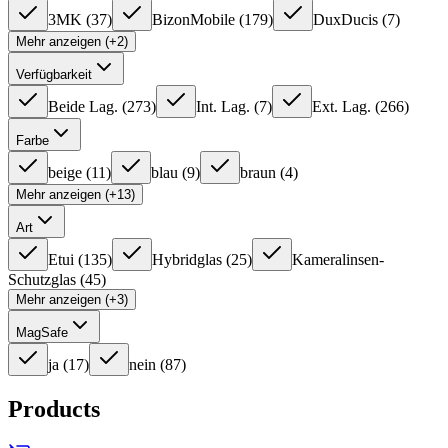
3MK
(
37
)
BizonMobile
(
179
)
DuxDucis
(
7
)
Mehr anzeigen (+2)
Verfügbarkeit
Beide Lag.
(
273
)
Int. Lag.
(
7
)
Ext. Lag.
(
266
)
Farbe
beige
(
11
)
blau
(
9
)
braun
(
4
)
Mehr anzeigen (+13)
Art
Etui
(
135
)
Hybridglas
(
25
)
Kameralinsen-
Schutzglas
(
45
)
Mehr anzeigen (+3)
MagSafe
ja
(
17
)
nein
(
87
)
Products