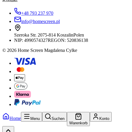
Kontakt
+48 793 237 970
info@homescreen.pl
Szeroka Str. 20
75-814 Koszalin
Polen
NIP:
4990574327
REGON: 520836138
© 2026 Home Screen Magdalena Cylke
Home
Menu
Suchen
Konto
Warenkorb