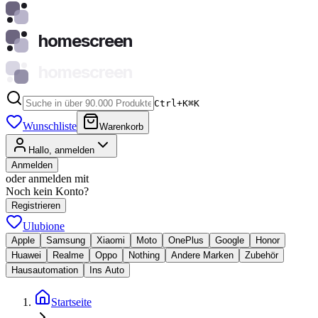
homescreen
homescreen
Ctrl+K
⌘
K
Wunschliste
Warenkorb
Hallo, anmelden
Anmelden
oder anmelden mit
Noch kein Konto?
Registrieren
Ulubione
Apple
Samsung
Xiaomi
Moto
OnePlus
Google
Honor
Huawei
Realme
Oppo
Nothing
Andere Marken
Zubehör
Hausautomation
Ins Auto
Startseite