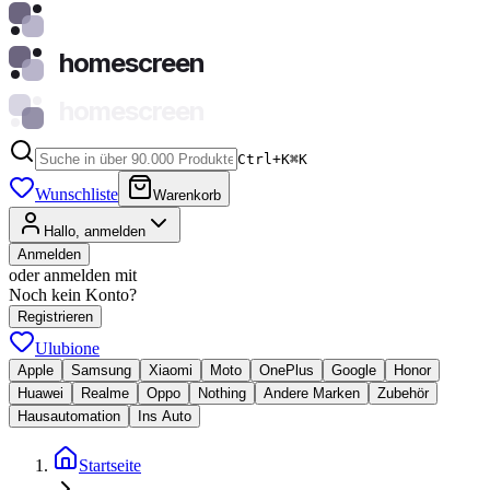
homescreen
homescreen
Ctrl+K
⌘
K
Wunschliste
Warenkorb
Hallo, anmelden
Anmelden
oder anmelden mit
Noch kein Konto?
Registrieren
Ulubione
Apple
Samsung
Xiaomi
Moto
OnePlus
Google
Honor
Huawei
Realme
Oppo
Nothing
Andere Marken
Zubehör
Hausautomation
Ins Auto
Startseite