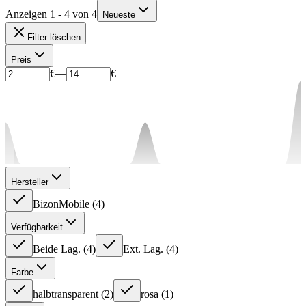
Anzeigen 1 - 4 von 4
Neueste
Filter löschen
Preis
€
—
€
Hersteller
BizonMobile
(
4
)
Verfügbarkeit
Beide Lag.
(
4
)
Ext. Lag.
(
4
)
Farbe
halbtransparent
(
2
)
rosa
(
1
)