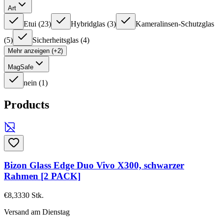
Art
Etui
(
23
)
Hybridglas
(
3
)
Kameralinsen-Schutzglas
(
5
)
Sicherheitsglas
(
4
)
Mehr anzeigen (+2)
MagSafe
nein
(
1
)
Products
Bizon Glass Edge Duo Vivo X300, schwarzer
Rahmen [2 PACK]
€8,33
30
Stk.
Versand am Dienstag