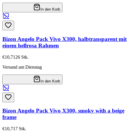
In den Korb
Bizon Angelo Pack Vivo X300, halbtransparent mit
einem hellrosa Rahmen
€10,71
26
Stk.
Versand am Dienstag
In den Korb
Bizon Angelo Pack Vivo X300, smoky with a beige
frame
€10,71
7
Stk.