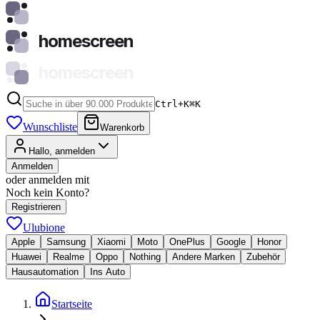
homescreen
homescreen
Ctrl+K
⌘
K
Wunschliste
Warenkorb
Hallo, anmelden
Anmelden
oder anmelden mit
Noch kein Konto?
Registrieren
Ulubione
Apple
Samsung
Xiaomi
Moto
OnePlus
Google
Honor
Huawei
Realme
Oppo
Nothing
Andere Marken
Zubehör
Hausautomation
Ins Auto
Startseite