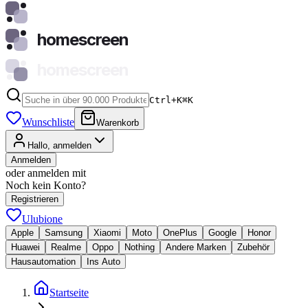
homescreen
homescreen
Ctrl+K
⌘
K
Wunschliste
Warenkorb
Hallo, anmelden
Anmelden
oder anmelden mit
Noch kein Konto?
Registrieren
Ulubione
Apple
Samsung
Xiaomi
Moto
OnePlus
Google
Honor
Huawei
Realme
Oppo
Nothing
Andere Marken
Zubehör
Hausautomation
Ins Auto
Startseite