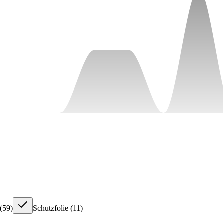
(
59
)
Schutzfolie
(
11
)