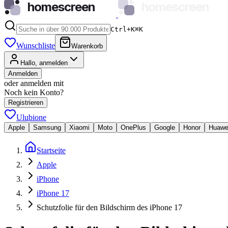
homescreen
homescreen
Ctrl+K
⌘
K
Wunschliste
Warenkorb
Hallo, anmelden
Anmelden
oder anmelden mit
Noch kein Konto?
Registrieren
Ulubione
Apple
Samsung
Xiaomi
Moto
OnePlus
Google
Honor
Huawe
Startseite
Apple
iPhone
iPhone 17
Schutzfolie für den Bildschirm des iPhone 17