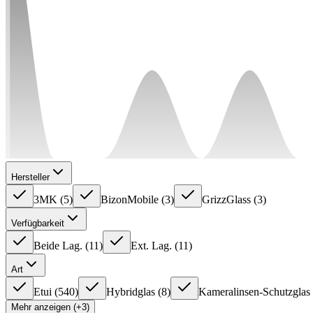
Hersteller
3MK
(
5
)
BizonMobile
(
3
)
GrizzGlass
(
3
)
Verfügbarkeit
Beide Lag.
(
11
)
Ext. Lag.
(
11
)
Art
Etui
(
540
)
Hybridglas
(
8
)
Kameralinsen-Schutzglas
Mehr anzeigen (+3)