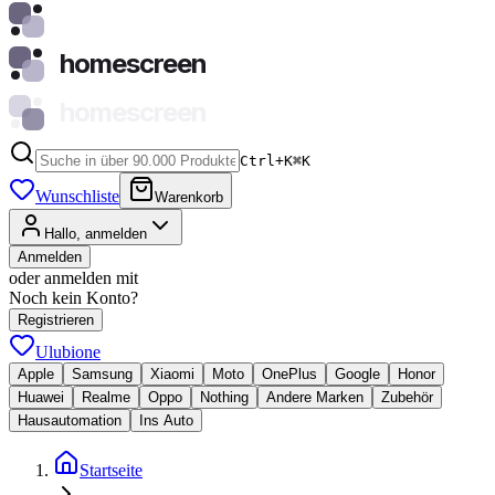
homescreen
homescreen
Ctrl+K
⌘
K
Wunschliste
Warenkorb
Hallo, anmelden
Anmelden
oder anmelden mit
Noch kein Konto?
Registrieren
Ulubione
Apple
Samsung
Xiaomi
Moto
OnePlus
Google
Honor
Huawei
Realme
Oppo
Nothing
Andere Marken
Zubehör
Hausautomation
Ins Auto
Startseite