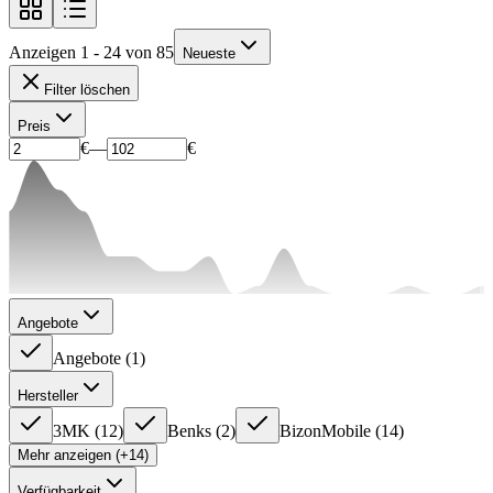
Anzeigen 1 - 24 von 85
Neueste
Filter löschen
Preis
€
—
€
Angebote
Angebote
(
1
)
Hersteller
3MK
(
12
)
Benks
(
2
)
BizonMobile
(
14
)
Mehr anzeigen (+14)
Verfügbarkeit