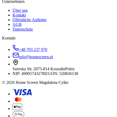
Unternehmen
Über uns
Kontakt
Öffentliche Aufträge
AGB
Datenschutz
Kontakt
+48 793 237 970
info@homescreen.pl
Szeroka Str. 20
75-814 Koszalin
Polen
NIP:
4990574327
REGON: 520836138
© 2026 Home Screen Magdalena Cylke