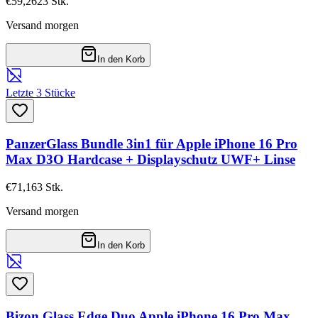
€59,26
23
Stk.
Versand morgen
In den Korb
Letzte 3 Stücke
PanzerGlass Bundle 3in1 für Apple iPhone 16 Pro
Max D3O Hardcase + Displayschutz UWF+ Linse
€71,16
3
Stk.
Versand morgen
In den Korb
Bizon Glass Edge Duo Apple iPhone 16 Pro Max