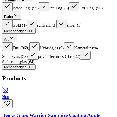
Beide Lag.
(
59
)
Int. Lag.
(
3
)
Ext. Lag.
(
56
)
Farbe
Gold
(
1
)
schwarz
(
3
)
silber
(
1
)
Mehr anzeigen (+1)
Art
Etui
(
868
)
Hybridglas
(
9
)
Kameralinsen-
Schutzglas
(
53
)
privatisierendes Glas
(
22
)
Sicherheitsglas
(
64
)
Mehr anzeigen (+3)
Products
Neu
Benks Glass Warrior Sapphire Coating Apple