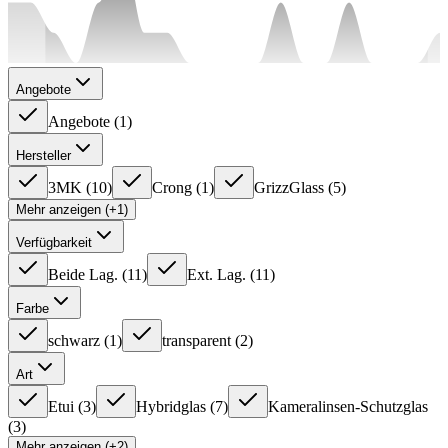
Angebote
Angebote
(
1
)
Hersteller
3MK
(
10
)
Crong
(
1
)
GrizzGlass
(
5
)
Mehr anzeigen (+1)
Verfügbarkeit
Beide Lag.
(
11
)
Ext. Lag.
(
11
)
Farbe
schwarz
(
1
)
transparent
(
2
)
Art
Etui
(
3
)
Hybridglas
(
7
)
Kameralinsen-Schutzglas
(
3
)
Mehr anzeigen (+2)