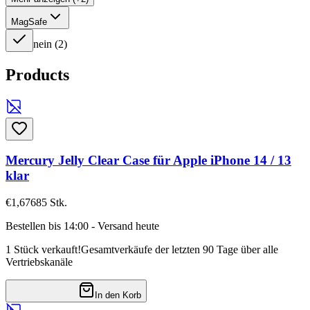
MagSafe
nein
(
2
)
Products
Mercury Jelly Clear Case für Apple iPhone 14 / 13
klar
€1,67
685
Stk.
Bestellen bis 14:00 - Versand heute
1 Stück verkauft!
Gesamtverkäufe der letzten 90 Tage über alle
Vertriebskanäle
In den Korb