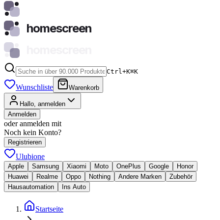
homescreen
homescreen
Ctrl+K
⌘
K
Wunschliste
Warenkorb
Hallo, anmelden
Anmelden
oder anmelden mit
Noch kein Konto?
Registrieren
Ulubione
Apple
Samsung
Xiaomi
Moto
OnePlus
Google
Honor
Huawei
Realme
Oppo
Nothing
Andere Marken
Zubehör
Hausautomation
Ins Auto
Startseite