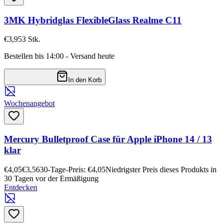
3MK Hybridglas FlexibleGlass Realme C11
€3,95
3
Stk.
Bestellen bis 14:00 - Versand heute
In den Korb
Wochenangebot
Mercury Bulletproof Case für Apple iPhone 14 / 13
klar
€4,05
€3,56
30-Tage-Preis: €4,05
Niedrigster Preis dieses Produkts in
30 Tagen vor der Ermäßigung
Entdecken