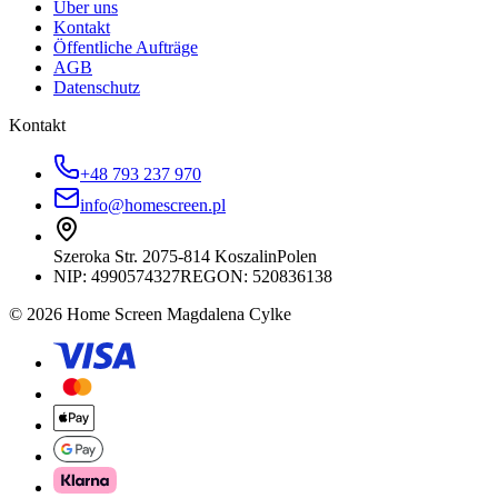
Über uns
Kontakt
Öffentliche Aufträge
AGB
Datenschutz
Kontakt
+48 793 237 970
info@homescreen.pl
Szeroka Str. 20
75-814 Koszalin
Polen
NIP:
4990574327
REGON: 520836138
© 2026 Home Screen Magdalena Cylke