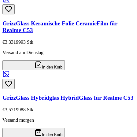
GrizzGlass Keramische Folie CeramicFilm für
Realme C53
€3,33
19993
Stk.
Versand am Dienstag
In den Korb
GrizzGlass Hybridglas HybridGlass für Realme C53
€3,57
19988
Stk.
Versand morgen
In den Korb