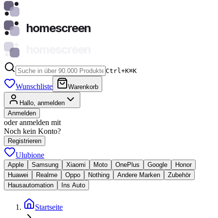
homescreen
homescreen
Ctrl+K
⌘
K
Wunschliste
Warenkorb
Hallo, anmelden
Anmelden
oder anmelden mit
Noch kein Konto?
Registrieren
Ulubione
Apple
Samsung
Xiaomi
Moto
OnePlus
Google
Honor
Huawei
Realme
Oppo
Nothing
Andere Marken
Zubehör
Hausautomation
Ins Auto
Startseite