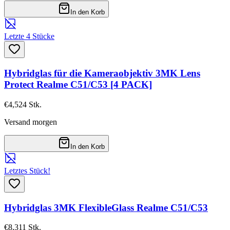
In den Korb
Letzte 4 Stücke
Hybridglas für die Kameraobjektiv 3MK Lens
Protect Realme C51/C53 [4 PACK]
€4,52
4
Stk.
Versand morgen
In den Korb
Letztes Stück!
Hybridglas 3MK FlexibleGlass Realme C51/C53
€8,31
1
Stk.