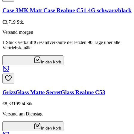
Case 3MK Matt Case Realme C51 4G schwarz/black
€3,71
9
Stk.
Versand morgen
1 Stück verkauft!
Gesamtverkäufe der letzten 90 Tage über alle
Vertriebskanäle
In den Korb
GrizzGlass Matte SecretGlass Realme C53
€8,33
19994
Stk.
Versand am Dienstag
In den Korb