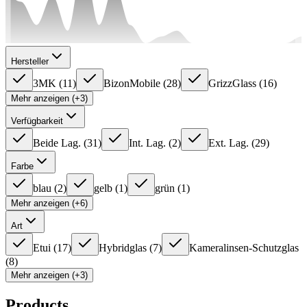
Hersteller
3MK
(
11
)
BizonMobile
(
28
)
GrizzGlass
(
16
)
Mehr anzeigen (+3)
Verfügbarkeit
Beide Lag.
(
31
)
Int. Lag.
(
2
)
Ext. Lag.
(
29
)
Farbe
blau
(
2
)
gelb
(
1
)
grün
(
1
)
Mehr anzeigen (+6)
Art
Etui
(
17
)
Hybridglas
(
7
)
Kameralinsen-Schutzglas
(
8
)
Mehr anzeigen (+3)
Products